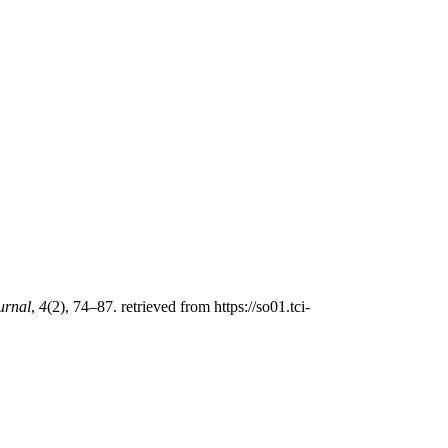
urnal
,
4
(2), 74–87. retrieved from https://so01.tci-