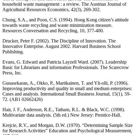
household waste management : a review. The Austrian Journal of
Agricultural Resources Economics, 42(3), 269-302.
Chung, S.A., and Poon, C.S. (1994). Hong Kong citizen’s attitude
towards waste recycling and waste minimization measure.
Resources Conversation and Recycling, 10, 377-400.
Drucker, Peter F. (2002). The Discipline of Innovation. The
Innovative Enterprise. August 2002. Harvard Business School
Publishing.
Evans, G. Edward and Patricia Layzell Ward. (2007). Leadership
Basic for Librarians and information Professionals. The Scarecrow
Press, Inc.
Gunasekaran, A., Okko, P., Martikainen, T. and Yli-olli, P. (1996).
Improving productivity and quality in small and medium enterprises:
Cases and analysis. International Small Business Journal, 15(1), 59-
72. (AB1 02662426)
Hair, J. F., Anderson, R.E., Tatham, R.L. & Black, W.C. (1998).
Multivariate data analysis. (5th ed.) New Jersey: Prentice-Hall.
Krejcie, R.V., and Morgan, D.W. (1970). “Determining Sample Size
for Research Activities” Education and Psychological Measurement,