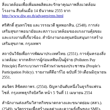
สิ่งแวดล้อมเพื่อเพิ่มผลผลิตและรักษาคุณภาพสิ่งแวดล้อม
โรงงาน สืบค้นเมื่อ 14 ธันวาคม 2555 จาก
http://www.diw.go.th/advagrp/ems.html
ศริศักดิ์ สุนทรไชย และวรรณวดี พูลพอกสิน. (2548). การส่ง
เสริมสุขภาพอนามัยและสภาวะแวดล้อมของแรงงานคุ้ยขยะ
และแรงงานที่เกี่ยวข้อง. สำนักงานกองทุนสนับสนุนการสร้าง
เสริมสุขภาพ. กรุงเทพฯ
สถาบันวิจัยเพื่อการพัฒนาประเทศไทย. (2551). การคุ้มครองสิ่ง
แวดล้อม: จากหลักการผู้ก่อมลพิษเป็นผู้จ่าย (Polluters Pay
Principle) ถึงกระบวนการมีส่วนร่วมของประชาชน (People’s
Participation Policy). รายงานทีดีอาร์ไอ ฉบับที่ 59 เดือนมิถุนายน
2551.
สมจิตร ลิขิตสถาพร. (2554). ปัญหาอันดับหนึ่งในธุรกิจแฟรน
ไชส์. กรุงเทพธุรกิจบิสวีค หน้า 5 วันที่ 11 เมษายน 2554
สำนักงานส่งเสริมวิสาหกิจขนาดกลางและขนาดย่อม (สสว.).
(2549). นวัตกรรมเพื่อสร้างมูลค่าและความยั่งยืนของ SMEs.