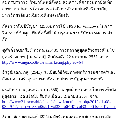
สมุทรปราการ. วิทยานิพนธ์สังคม สงเคราะห์ศาตรมหาบัณฑิต.
สาขาการจัดการโครงการสวัสดิการสังคม บัณฑิตวิทยาลัย,
มหาวิทยาลัยหัวเฉียวเฉลิมพระเกียรติ.
กัลยา วานิชย์บัญชา. (2550). การใช้ SPSS for Windows ในการ
วิเคราะห์ข้อมูล. พิมพ์ครั้งที่ 10. กรุงเทพฯ : บริษัทธรรมสาร จํา
กัด.
ชูศักดิ์ เดชเกรียงไกรกุล. (2543). การตลาดสู่ยุคสร้างสรรค์ไม่ใช่
ยุคสร้างภาพ. [ออนไลน์]. สืบค้นเมื่อ 22 มกราคม 2557. จาก:
http://www.mga.co.th/viewmarketing.php?id=64
ธีรวุฒิ เอกะกลุ. (2543). ระเบียบวิธีวิจัยทางพฤติกรรมศาสตร์และ
สังคมศาสตร์. อุบลราชธานี: สถาบันราชภัฎอุบลราชธานี.
มนสิการ กาญจนะจิตรา. (2556). กลยุทธ์การตลาด ในการเข้าถึง
ผู้สูงอายุ. [ออนไลน์]. สืบค้นเมื่อ 25 เมษายน 2557. จาก:
http://www2.ipsr.mahidol.ac.th/newsletter/index.php/2012-11-08-
03-49-15/mnu-vol33-n06/91-vol33-no6/145-vol33-no6-issue11.html
ลัดดา จิตคุตตานนท์. (2542). ปัจจัยที่มีผลต่อพฤติกรรมการเปิด