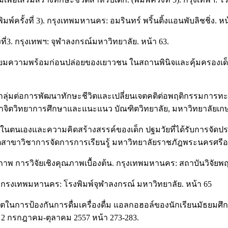
พ์ครั้งที่ 3). กรุงเทพมหานคร: อมรินทร์ พริ้นติ้งแอนพับลิชชิ่ง. หน
ั้งที่3. กรุงเทพฯ: จุฬาลงกรณ์มหาวิทยาลัย. หน้า 63.
รียมความพร้อมก่อนปล่อยของเยาวชน ในสถานพินิจและคุ้มครองเด็ก
กลุ่มต่อการพัฒนาทักษะชีวิตและเปลี่ยนเจตคติต่อพฤติกรรมกา
ิตวิทยาการศึกษาและแนะแนว บัณฑิตวิทยาลัย, มหาวิทยาลัยเกษตรศ
ณค่าในตนเองและความคิดสร้างสรรค์ของเด็ก ปฐมวัยที่ได้รับกา
าขาวิชาการจัดการการเรียนรู้ มหาวิทยาลัยราชภัฎพระนครศรีอยุ
ณภาพ การวิจัยเชิงคุณภาพเบื้องต้น. กรุงเทพมหานคร: สถาบันวิจัย
ี่ 1, กรงเทพมหานคร: โรงพิมพ์จุฬาลงกรณ์ มหาวิทยาลัย. หน้า 65
ในการป้องกันการดื่มเครื่องดื่ม แอลกอฮอล์ของนักเรียนมัธยมศึ
ี่ 2 กรกฎาคม-ตุลาคม 2557 หน้า 273-283.