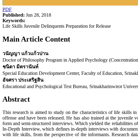
PDF
Published:
Jun 28, 2018
Keywords:
Life Skills Juvenile Delinquents Preparation for Release
Main Article Content
วนัญญา แก้วแก้วปาน
Doctor of Philosophy Program in Applied Psychology (Concentratio
ชนิดา มิตรานันท์
Special Education Development Center, Faculty of Education, Srinak
อัจศรา ประเสริฐสิน
Educational and Psychological Test Bureau, Srinakharinwirot Univers
Abstract
This research is aimed to study on the characteristics of life skills
offense and have been released. He has also trained at the juvenile 
form and semi-structured interviews. Which yielded the reliabilities 
In-Depth Interview, which defines in-depth interviews with document ana
with life skills, from the perspective of the informants. Research data