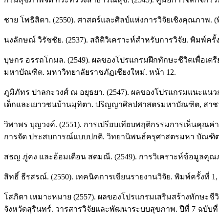
ชาย โพธิสิตา. (2550). ศาสตร์และศิลป์แห่งการวิจัยเชิงคุณภาพ. (พิม
นงลักษณ์ วิรัชชัย. (2537). สถิติวิเคราะห์สำหรับการวิจัย. พิมพ์คร
บุษกร อรรถโกมล. (2549). ผลของโปรแกรมฝึกทักษะชีวิตเพื่อเต
มหาบัณฑิต. มหาวิทยาลัยราชภัฏเชียงใหม่. หน้า 12.
ภูมิภัทร ปาลกะวงศ์ ณ อยุธยา. (2547). ผลของโปรแกรมแนะแนว
เด็กและเยาวชนบ้านมุทิตา. ปริญญาศิลปศาสตรมหาบัณฑิต, สาชาจ
วิพาพร บุญวงค์. (2551). การเปรียบเทียบพฤติกรรมการเห็นคุ
การจัด ประสบการณ์แบบปกติ. วิทยานิพนธ์ครุศาสตรมหา บัณฑิตส
สธญ ภู่คง และอ้อมเดือน สดมณี. (2549). การวิเคราะห์ข้อมูลคุ
สิทธิ์ ธีรสรณ์. (2550). เทคนิคการเขียนรายงานวิจัย. พิมพ์ครั้งท
โสภิตา เหมาะหมาย (2557). ผลของโปรแกรมเสริมสร้างทักษะชีวิต
จังหวัดสุรินทร์. วารสารวิจัยและพัฒนาระบบสุขภาพ. ปีที่ 7 ฉบับท