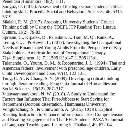
Penelitian Humaniora, 18(2), 1-11.
Sarigoz, O. (2012). Assessment of the high school students’ critical
thinking skills. Procedia-Social and Behavioral Sciences, 46, 5315-
5319.
Silalahi, R. M. (2017). Assessing University Students’ Critical
Thinking Skill by Using the TOEFL ITP Reading Test. Lingua
Cultura, 11(2), 79-83.
Sprianu, C., Krpalek, D., Palladino, J., Tran, M. Q., Rank, A.,
Leung, G., ... & Hewitt, L. (2017). Investigating the Occupational
Needs of Emancipated Young Adults From the Perspective of Key
Stakeholders. American Journal of Occupational Therapy,
71(4_Supplement_1), 7111505113p1-7111505113p1.
Tulananda, O., Young, D. M., & Roopnarine, J. L. (1994). Thai and
American fathers’ involvement with preschool‐age children. Early
Child Development and Care, 97(1), 123-133.
Tung, C. A., & Chang, S. Y. (2009). Developing critical thinking
through literature reading. Feng Chia Journal of Humanities and
Social Sciences, 19(12), 287–317.
Vittayaamnuaykoon, N. W. (2018). A Study to Understand the
Factors that Influence Thai First-Jobbers to Start Saving for
Retirement (Doctoral dissertation, Thammasat University).
Vongkrachang, S., & Chinwonno, A. (2015). CORI: Explicit
Reading Instruction to Enhance Informational Text Comprehension
and Reading Engagement for Thai EFL Students. PASAA: Journal
of Language Teaching and Learning in Thailand, 49, 67-104.