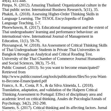
49(4), 431-448.
Pimpa, N. (2012). Amazing Thailand: Organizational culture in the
Thai public sector. International Business Research, 5(11), 35.
Phakiti, A. (2018). Assessing Higher‐Order Thinking Skills in
Language Learning. The TESOL Encyclopedia of English
Language Teaching, 1-7.
Phoewhawm, R. (2017). Educational management and the extent of
Thai undergraduates' learning and performance behaviour: an
international view. International Journal of Management in
Education, 11(1), 59-76.
Ploysangwal, W. (2018). An Assessment of Critical Thinking Skills
of Thai Undergraduate Students in Private Thai Universities in
Bangkok through an Analytical and Critical Reading Test.
University of the Thai Chamber of Commerce Journal Humanities
and Social Sciences, 38(3), 75–91.
Public Counsel. (2013). So you want to become emancipated?
Retrieved from
http://www.publiccounsel.org/tools/publications/files/So-you-Want-
to-Become-Emancipated.pdf
Franco, A. R., Costa, P. S., & da Silva Almeida, L. (2018).
Translation, adaptation, and validation of the Halpern Critical
Thinking Assessment to Portugal: Effect of disciplinary area and
academic level on critical thinking. Anales de Psicología/Annals of
Psychology, 34(2), 292-298.
Slameto, S. (2017). Critical thinking and its affecting factors. Jurnal