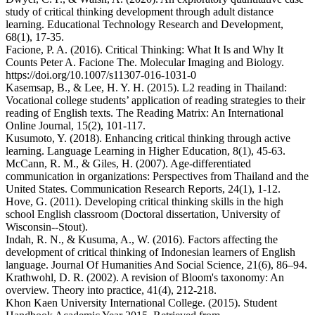
study of critical thinking development through adult distance
learning. Educational Technology Research and Development,
68(1), 17-35.
Facione, P. A. (2016). Critical Thinking: What It Is and Why It
Counts Peter A. Facione The. Molecular Imaging and Biology.
https://doi.org/10.1007/s11307-016-1031-0
Kasemsap, B., & Lee, H. Y. H. (2015). L2 reading in Thailand:
Vocational college students’ application of reading strategies to their
reading of English texts. The Reading Matrix: An International
Online Journal, 15(2), 101-117.
Kusumoto, Y. (2018). Enhancing critical thinking through active
learning. Language Learning in Higher Education, 8(1), 45-63.
McCann, R. M., & Giles, H. (2007). Age-differentiated
communication in organizations: Perspectives from Thailand and the
United States. Communication Research Reports, 24(1), 1-12.
Hove, G. (2011). Developing critical thinking skills in the high
school English classroom (Doctoral dissertation, University of
Wisconsin--Stout).
Indah, R. N., & Kusuma, A., W. (2016). Factors affecting the
development of critical thinking of Indonesian learners of English
language. Journal Of Humanities And Social Science, 21(6), 86–94.
Krathwohl, D. R. (2002). A revision of Bloom's taxonomy: An
overview. Theory into practice, 41(4), 212-218.
Khon Kaen University International College. (2015). Student