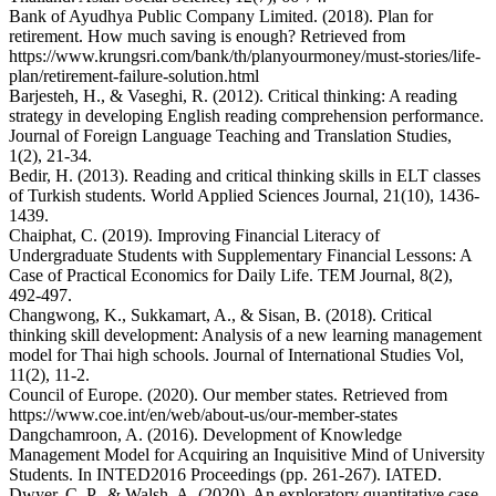
Bank of Ayudhya Public Company Limited. (2018). Plan for
retirement. How much saving is enough? Retrieved from
https://www.krungsri.com/bank/th/planyourmoney/must-stories/life-
plan/retirement-failure-solution.html
Barjesteh, H., & Vaseghi, R. (2012). Critical thinking: A reading
strategy in developing English reading comprehension performance.
Journal of Foreign Language Teaching and Translation Studies,
1(2), 21-34.
Bedir, H. (2013). Reading and critical thinking skills in ELT classes
of Turkish students. World Applied Sciences Journal, 21(10), 1436-
1439.
Chaiphat, C. (2019). Improving Financial Literacy of
Undergraduate Students with Supplementary Financial Lessons: A
Case of Practical Economics for Daily Life. TEM Journal, 8(2),
492-497.
Changwong, K., Sukkamart, A., & Sisan, B. (2018). Critical
thinking skill development: Analysis of a new learning management
model for Thai high schools. Journal of International Studies Vol,
11(2), 11-2.
Council of Europe. (2020). Our member states. Retrieved from
https://www.coe.int/en/web/about-us/our-member-states
Dangchamroon, A. (2016). Development of Knowledge
Management Model for Acquiring an Inquisitive Mind of University
Students. In INTED2016 Proceedings (pp. 261-267). IATED.
Dwyer, C. P., & Walsh, A. (2020). An exploratory quantitative case