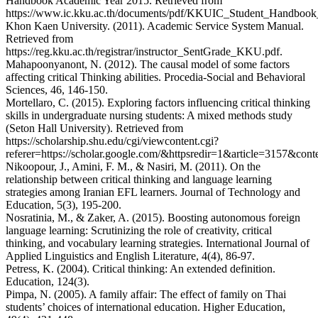
Handbook Academic Year 2015. Retrieved from
https://www.ic.kku.ac.th/documents/pdf/KKUIC_Student_Handbook
Khon Kaen University. (2011). Academic Service System Manual.
Retrieved from
https://reg.kku.ac.th/registrar/instructor_SentGrade_KKU.pdf.
Mahapoonyanont, N. (2012). The causal model of some factors
affecting critical Thinking abilities. Procedia-Social and Behavioral
Sciences, 46, 146-150.
Mortellaro, C. (2015). Exploring factors influencing critical thinking
skills in undergraduate nursing students: A mixed methods study
(Seton Hall University). Retrieved from
https://scholarship.shu.edu/cgi/viewcontent.cgi?
referer=https://scholar.google.com/&httpsredir=1&article=3157&conte
Nikoopour, J., Amini, F. M., & Nasiri, M. (2011). On the
relationship between critical thinking and language learning
strategies among Iranian EFL learners. Journal of Technology and
Education, 5(3), 195-200.
Nosratinia, M., & Zaker, A. (2015). Boosting autonomous foreign
language learning: Scrutinizing the role of creativity, critical
thinking, and vocabulary learning strategies. International Journal of
Applied Linguistics and English Literature, 4(4), 86-97.
Petress, K. (2004). Critical thinking: An extended definition.
Education, 124(3).
Pimpa, N. (2005). A family affair: The effect of family on Thai
students’ choices of international education. Higher Education,