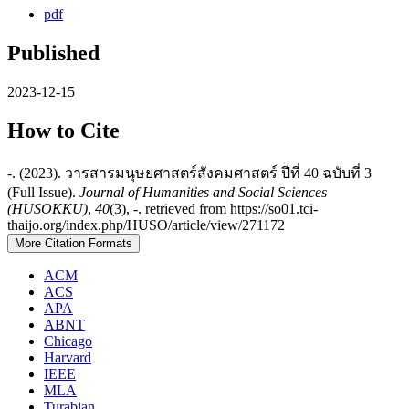
pdf
Published
2023-12-15
How to Cite
-. (2023). วารสารมนุษยศาสตร์สังคมศาสตร์ ปีที่ 40 ฉบับที่ 3
(Full Issue).
Journal of Humanities and Social Sciences
(HUSOKKU)
,
40
(3), -. retrieved from https://so01.tci-
thaijo.org/index.php/HUSO/article/view/271172
More Citation Formats
ACM
ACS
APA
ABNT
Chicago
Harvard
IEEE
MLA
Turabian