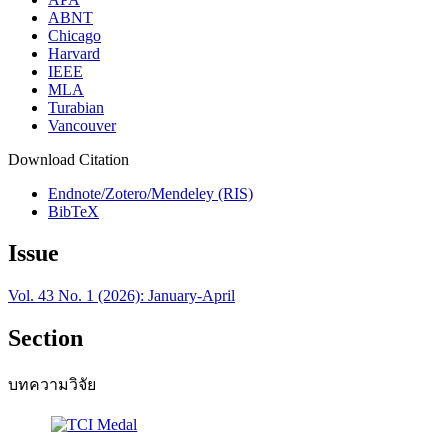
ABNT
Chicago
Harvard
IEEE
MLA
Turabian
Vancouver
Download Citation
Endnote/Zotero/Mendeley (RIS)
BibTeX
Issue
Vol. 43 No. 1 (2026): January-April
Section
บทความวิจัย