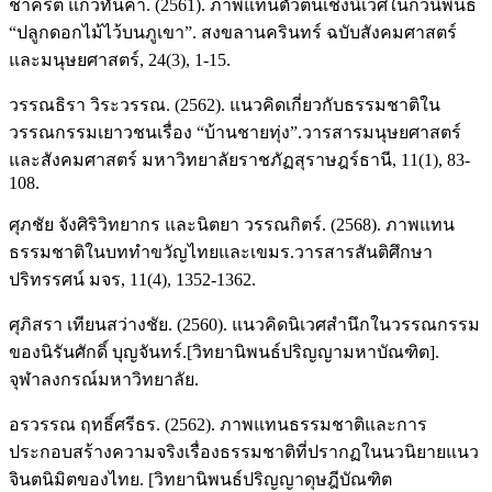
ชาคริต แก้วทันคำ. (2561). ภาพแทนตัวตนเชิงนิเวศในกวีนิพนธ์
“ปลูกดอกไม้ไว้บนภูเขา”. สงขลานครินทร์ ฉบับสังคมศาสตร์
และมนุษยศาสตร์, 24(3), 1-15.
วรรณธิรา วิระวรรณ. (2562). แนวคิดเกี่ยวกับธรรมชาติใน
วรรณกรรมเยาวชนเรื่อง “บ้านชายทุ่ง”.วารสารมนุษยศาสตร์
และสังคมศาสตร์ มหาวิทยาลัยราชภัฏสุราษฎร์ธานี, 11(1), 83-
108.
ศุภชัย จังศิริวิทยากร และนิตยา วรรณกิตร์. (2568). ภาพแทน
ธรรมชาติในบททำขวัญไทยและเขมร.วารสารสันติศึกษา
ปริทรรศน์ มจร, 11(4), 1352-1362.
ศุภิสรา เทียนสว่างชัย. (2560). แนวคิดนิเวศสำนึกในวรรณกรรม
ของนิรันศักดิ์ บุญจันทร์.[วิทยานิพนธ์ปริญญามหาบัณฑิต].
จุฬาลงกรณ์มหาวิทยาลัย.
อรวรรณ ฤทธิ์ศรีธร. (2562). ภาพแทนธรรมชาติและการ
ประกอบสร้างความจริงเรื่องธรรมชาติที่ปรากฏในนวนิยายแนว
จินตนิมิตของไทย. [วิทยานิพนธ์ปริญญาดุษฎีบัณฑิต