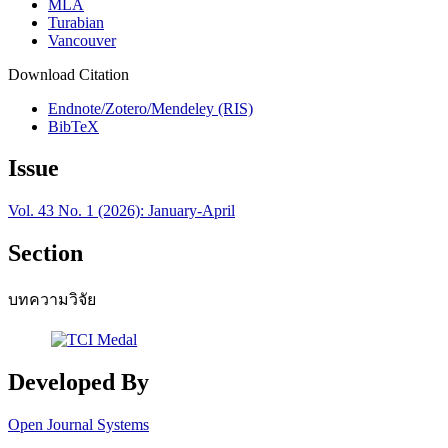
MLA
Turabian
Vancouver
Download Citation
Endnote/Zotero/Mendeley (RIS)
BibTeX
Issue
Vol. 43 No. 1 (2026): January-April
Section
บทความวิจัย
Developed By
Open Journal Systems