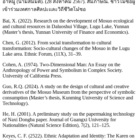
อาหมู่ (นามสมมติ). (28 สิงหาคม 2567). สัมภาษณ์. ชาวโม๋ซอผู้
เข้าร่วมเทศกาลศิลปะและวิถีชีวิตโม๋ซอ
Bai, X. (2022). Research on the development of Mosuo ecological
and cultural resources in Daluoshui Village, Lugu Lake, Yunnan
(Master’s thesis, Yunnan University of Finance and Economics).
Chen, G. (2012). From social transformation to cultural
transformation: Socio-cultural changes of the Mosuo in the Lugu
Lake area. Ethnic Forum, (11X), 31–39.
Cohen, A. (1974). Two-Dimensional Man: An Essay on the
Anthropology of Power and Symbolism in Complex Society.
University of California Press.
Guo, R.Q. (2024). A study on the design of cultural and creative
derivatives of the Mosuo Museum from the perspective of symbolic
consumption (Master’s thesis, Kunming University of Science and
Technology).
He, H. (2001). A preliminary study on the papermaking technology
of Naxi Dongba paper. Journal of Guangxi University for
Nationalities (Natural Science Edition), 7(2), 121–125.
Keyes, C. F. (2522). Ethnic Adaptation and Identity: The Karen on