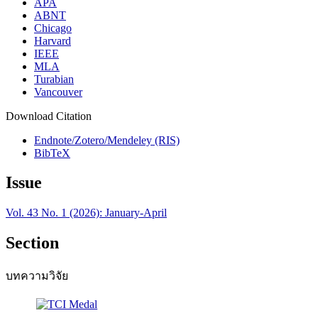
APA
ABNT
Chicago
Harvard
IEEE
MLA
Turabian
Vancouver
Download Citation
Endnote/Zotero/Mendeley (RIS)
BibTeX
Issue
Vol. 43 No. 1 (2026): January-April
Section
บทความวิจัย