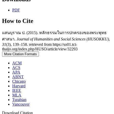
PDF
How to Cite
แสนบุราณ ป. (2015). หลักธรรมในการปกครองของพระพุทธ
ศาสนา.
Journal of Humanities and Social Sciences (HUSOKKU)
,
31
(3), 139–158. retrieved from https://so01.tci-
thaijo.org/index.php/HUSO/article/view/32293
More Citation Formats
ACM
ACS
APA
ABNT
Chicago
Harvard
IEEE
MLA
Turabian
Vancouver
Download Citation