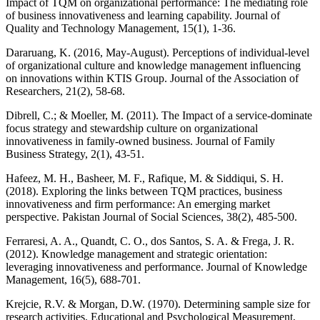
Impact of TQM on organizational performance: The mediating role
of business innovativeness and learning capability. Journal of
Quality and Technology Management, 15(1), 1-36.
Dararuang, K. (2016, May-August). Perceptions of individual-level
of organizational culture and knowledge management influencing
on innovations within KTIS Group. Journal of the Association of
Researchers, 21(2), 58-68.
Dibrell, C.; & Moeller, M. (2011). The Impact of a service-dominate
focus strategy and stewardship culture on organizational
innovativeness in family-owned business. Journal of Family
Business Strategy, 2(1), 43-51.
Hafeez, M. H., Basheer, M. F., Rafique, M. & Siddiqui, S. H.
(2018). Exploring the links between TQM practices, business
innovativeness and firm performance: An emerging market
perspective. Pakistan Journal of Social Sciences, 38(2), 485-500.
Ferraresi, A. A., Quandt, C. O., dos Santos, S. A. & Frega, J. R.
(2012). Knowledge management and strategic orientation:
leveraging innovativeness and performance. Journal of Knowledge
Management, 16(5), 688-701.
Krejcie, R.V. & Morgan, D.W. (1970). Determining sample size for
research activities. Educational and Psychological Measurement,