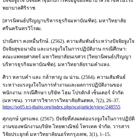
ปัจจัยจูงใจ ปัจจัยค้ำจุนกับการคงอยู่ของพยาบาลวิชาชีพในโรง
พยาบาลศิริราช
[สารนิพนธ์ปริญญาบริหารธุรกิจมหาบัณฑิต]. มหาวิทยาลัย
ศรีนครินทรวิโรฒ.
ปาณิสรา คงหมื่นรักษ์. (2562). ความสัมพันธ์ระหว่างปัจจัยจูงใจ
ปัจจัยสุขอนามัย และแรงจูงใจในการปฏิบัติงาน กรณีศึกษา:
คณะแพทยศาสตร์ มหาวิทยาลัยนเรศวร [วิทยานิพนธ์ปริญญา
บริหารธุรกิจมหาบัณฑิต]. มหาวิทยาลัยรามคำแหง.
ศิวา หลาบคำ และ กล้าหาญ ณ น่าน. (2564). ความสัมพันธ์
ระหว่างแรงจูงใจในการทำงานและผลการปฏิบัติงานของ
พนักงาน: กรณีศึกษา บริษัท โฮม โปรดักส์ เซ็นเตอร์ จำกัด
(มหาชน). วารสารวิชาการวิทยาลัยสันตพล, 7(2), 26–37.
https://so05.tci-thaijo.org/index.php/scaj/article/view/248555
ศุภฤกษ์ บุตรแพง. (2567). ปัจจัยที่ส่งผลต่อแรงจูงใจในการปฏิบัติ
งานของพนักงานบริษัท ไทยพาณิชย์ โพรเทค จำกัด. วารสาร
วิจัยประยุกต์ มหาวิทยาลัยนอร์ทกรุงเทพ, 3(1), 1–15.