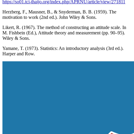
https://so01.tci-thaijo.org/index.php/APRNU/article/view/271811
Herzberg, F., Mausner, B., & Snyderman, B. B. (1959). The
motivation to work (2nd ed.). John Wiley & Sons.
Likert, R. (1967). The method of constructing an attitude scale. In
M. Fishbein (Ed.), Attitude theory and measurement (pp. 90–95).
Wiley & Sons.
Yamane, T. (1973). Statistics: An introductory analysis (3rd ed.).
Harper and Row.