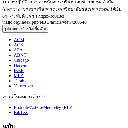
ในการปฏิบัติงานของพนักงาน บริษัท เอ็กซ์วายแซด จำกัด
(มหาชน).
วารสารวิชาการ มหาวิทยาลัยนอร์ทกรุงเทพ
,
14
(2),
64–74. สืบค้น จาก https://so01.tci-
thaijo.org/index.php/NBU/article/view/280540
รูปแบบการอ้างอิงเพิ่มเติม
ACM
ACS
APA
ABNT
Chicago
Harvard
IEEE
MLA
Turabian
Vancouver
ดาวน์โหลดการอ้างอิง
Endnote/Zotero/Mendeley (RIS)
BibTeX
ฉบับ