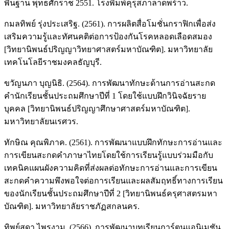
พื้นฐาน พุทธศักราช 2551. โรงพิมพ์คุรุสภาลาดพร้าว.
กมลทิพย์ รุ่งประเสริฐ. (2561). การผลิตสื่อโมชั่นกราฟิกเพื่อส่ง
เสริมความรู้และทัศนคติต่อการป้องกันโรคหลอดเลือดสมอง
[วิทยานิพนธ์ปริญญาวิทยาศาสตร์มหาบัณฑิต]. มหาวิทยาลัย
เทคโนโลยีราชมงคลธัญบุรี.
ขวัญนภา บุญนิธิ. (2564). การพัฒนาทักษะด้านการอ่านสะกด
คำนักเรียนชั้นประถมศึกษาปีที่ 1 โดยใช้แบบฝึกวินิจฉัยราย
บุคคล [วิทยานิพนธ์ปริญญาศึกษาศาสตร์มหาบัณฑิต].
มหาวิทยาลัยนเรศวร.
ทักษิณ คุณพิภาค. (2561). การพัฒนาแบบฝึกทักษะการอ่านและ
การเขียนสะกดคำภาษาไทยโดยใช้การเรียนรู้แบบร่วมมือกับ
เทคนิคแผนผังความคิดที่ส่งผลต่อทักษะการอ่านและการเขียน
สะกดคำความพึงพอใจต่อการเรียนและผลสัมฤทธิ์ทางการเรียน
ของนักเรียนชั้นประถมศึกษาปีที่ 2 [วิทยานิพนธ์ครุศาสตรมหา
บัณฑิต]. มหาวิทยาลัยราชภัฏสกลนคร.
ทิพย์สุดา ไพรงาม. (2566). การพัฒนาบทเรียนการ์ตูนแอนิเมชัน