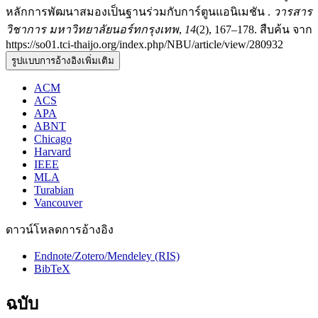
หลักการพัฒนาสมองเป็นฐานร่วมกับการ์ตูนแอนิเมชัน .
วารสาร
วิชาการ มหาวิทยาลัยนอร์ทกรุงเทพ
,
14
(2), 167–178. สืบค้น จาก
https://so01.tci-thaijo.org/index.php/NBU/article/view/280932
รูปแบบการอ้างอิงเพิ่มเติม
ACM
ACS
APA
ABNT
Chicago
Harvard
IEEE
MLA
Turabian
Vancouver
ดาวน์โหลดการอ้างอิง
Endnote/Zotero/Mendeley (RIS)
BibTeX
ฉบับ