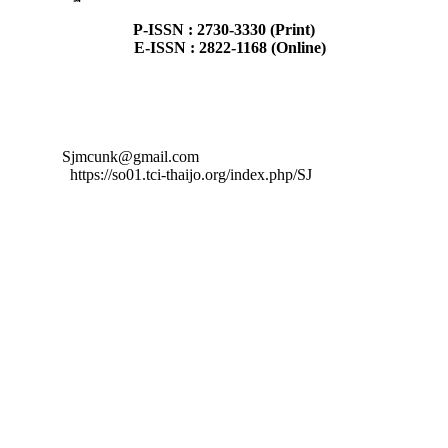
P-ISSN : 2730-3330 (Print)
E-ISSN : 2822-1168 (Online)
สงวนสิทธิ์โดย วารสารศึกษิตาลัย วัดศรีสุมังคล์
เลขที่ 962 อ.เมือง จ.หนองคาย
โทร. 086-8894578
E-mail :
Sjmcunk@gmail.com
Website :
https://so01.tci-thaijo.org/index.php/SJ