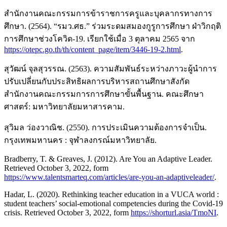
สำนักงานคณะกรรมการข้าราชการครูและบุคลากรทางการ
ศึกษา. (2564). “รมว.ศธ.” ร่วมระดมสมองกูรูการศึกษา ฝ่าวิกฤติ
การศึกษาช่วงโควิด-19. เรียกใช้เมื่อ 3 ตุลาคม 2565 จาก
https://otepc.go.th/th/content_page/item/3446-19-2.html
.
สุวัฒน์ จุลสุวรรณ. (2563). ความสัมพันธ์ระหว่างภาวะผู้นำการ
ปรับเปลี่ยนกับประสิทธิผลการบริหารสถานศึกษาสังกัด
สำนักงานคณะกรรมการการศึกษาขั้นพื้นฐาน. คณะศึกษา
ศาสตร์: มหาวิทยาลัยมหาสารคาม.
สุวิมล ว่องวาณิช. (2550). การประเมินความต้องการจำเป็น.
กรุงเทพมหานคร : จุฬาลงกรณ์มหาวิทยาลัย.
Bradberry, T. & Greaves, J. (2012). Are You an Adaptive Leader.
Retrieved October 3, 2022, form
https://www.talentsmarteq.com/articles/are-you-an-adaptiveleader/
.
Hadar, L. (2020). Rethinking teacher education in a VUCA world :
student teachers’ social-emotional competencies during the Covid-19
crisis. Retrieved October 3, 2022, form
https://shorturl.asia/TmoNI
.