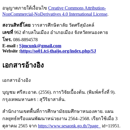
อนุญาตภายใต้เงื่อนไข
Creative Commons Attribution-
NonCommercial-NoDerivatives 4.0 International License
.
สงวนสิทธิ์โดย
วารสารศึกษิตาลัย วัดศรีสุมังคล์
เลขที่
962 ตำบลในเมือง อำเภอเมือง จังหวัดหนองคาย
โทร.
086-8894578
E-mail :
Sjmcunk@gmail.com
Website :
https://so01.tci-thaijo.org/index.php/SJ
เอกสารอ้างอิง
เอกสารอ้างอิง
บุญชม ศรีสะอาด. (2556). การวิจัยเบื้องต้น. (พิมพ์ครั้งที่ 9).
กรุงเทพมหานคร : สุวีริยาสาส์น.
สำนักงานเขตพื้นที่การศึกษามัธยมศึกษาหนองคาย. แผน
กลยุทธ์หรือแผนพัฒนาหน่วยงาน 2564–2568. เรียกใช้เมื่อ 3
ตุลาคม 2565 จาก
https://www.sesaonk.go.th/?page_
id=11951.