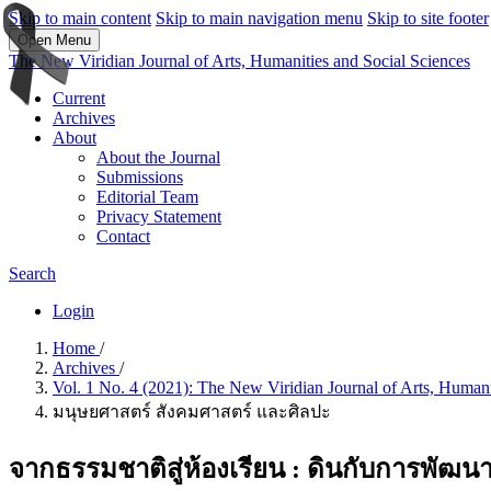
Skip to main content
Skip to main navigation menu
Skip to site footer
Open Menu
The New Viridian Journal of Arts, Humanities and Social Sciences
Current
Archives
About
About the Journal
Submissions
Editorial Team
Privacy Statement
Contact
Search
Login
Home
/
Archives
/
Vol. 1 No. 4 (2021): The New Viridian Journal of Arts, Humani
มนุษยศาสตร์ สังคมศาสตร์ และศิลปะ
จากธรรมชาติสู่ห้องเรียน : ดินกับกา