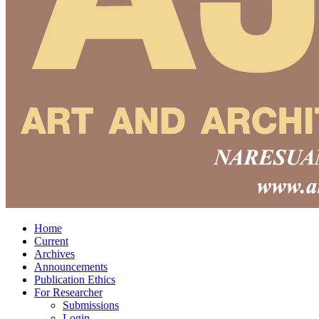
Home
Current
Archives
Announcements
Publication Ethics
For Researcher
Submissions
Login