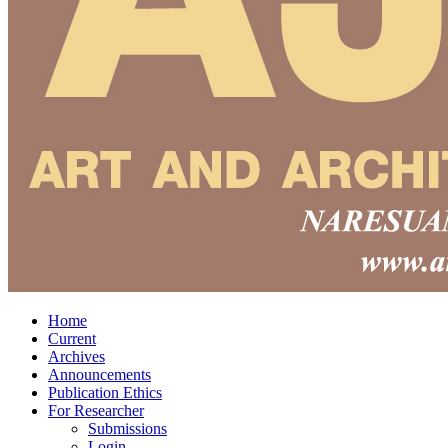
Home
Current
Archives
Announcements
Publication Ethics
For Researcher
Submissions
Login