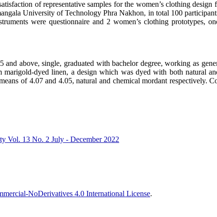
satisfaction of representative samples for the women’s clothing desig
ajamangala University of Technology Phra Nakhon, in total 100 particip
 instruments were questionnaire and 2 women’s clothing prototypes, 
above, single, graduated with bachelor degree, working as general 
rom marigold-dyed linen, a design which was dyed with both natural an
means of 4.07 and 4.05, natural and chemical mordant respectively. Cons
ity Vol. 13 No. 2 July - December 2022
ercial-NoDerivatives 4.0 International License
.