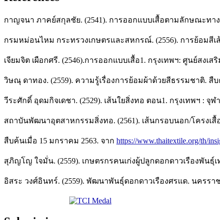
กาญจนา ภาคย์สกุลชัย. (2541). การออกแบบเสื้อตามลักษณะทางกา
กรมหม่อนไหม กระทรวงเกษตรและสหกรณ์. (2556). การย้อมสีเส้น
เจียมจิต เผือกศรี. (2546).การออกแบบเสื้อ1. กรุงเทพฯ: ศูนย์สงเสร
วิษณุ ดาทอง. (2559). ความรู้เรื่องการย้อมผ้าด้วยสีธรรมชาติ. สื
วีระศักดิ์ อุดมกิจเดชา. (2529). เส้นใยสิ่งทอ ตอน1. กรุงเทพฯ : จ
สถาบันพัฒนาอุตสาหกรรมสิ่งทอ. (2561). เส้นกรอบนอก/โครงเสื้อผ้
สืบค้นเมื่อ 15 มกราคม 2563. จาก
https://www.thaitextile.org/th/ins
สุภิญโญ ใจมั่น. (2559). เกษตรกรคนเก่งผู้ปลูกดอกดาวเรืองพันธุ์
อิสระ วงศ์อินทร์. (2559). พัฒนาพันธุ์ดอกดาวเรืองศรแด. นครราชสี