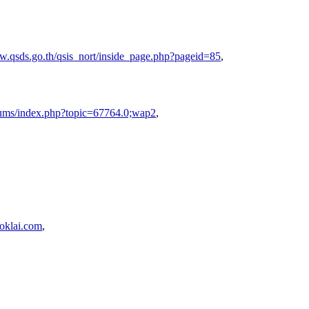
w.qsds.go.th/qsis_nort/inside_page.php?pageid=85
,
rums/index.php?topic=67764.0;wap2
,
oklai.com
,