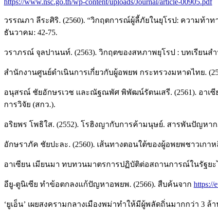
https://www.nsc.go.th/wp-content/uploads/Journal/article-00905.pdf
วรรณภา ลีระศิริ. (2560). “วิกฤตการณ์ผู้ลี้ภัยในยุโรป: ควา
ธันวาคม: 42-75.
วราภรณ์ จุลปานนท์. (2563). วิกฤตของสหภาพยุโรป : บทเรียนสำ
สำนักงานศูนย์ดำเนินการเกี่ยวกับผู้อพยพ กระทรวงมหาดไทย. (2
อนุสรณ์ ชัยอักษรเวช และณัฐณพัศ พิพัฒน์รัตนเสรี. (2561). อ
การวิจัย (สกว.).
อริยพร โพธิใส. (2552). โรฮิงญากับการค้ามนุษย์. สารพันปัญหากฎห
อักษราภัค ชัยปะละ. (2560). เส้นทางตอนใต้ของผู้อพยพชาวเกาหล
อาเซียน เมียนมา ทบทวนมาตรการปฏิบัติต่อสถานการณ์ในรัฐยะไ
อียู-ตูนิเซีย ทำข้อตกลงแก้ปัญหาอพยพ. (2566). สืบค้นจาก
https:/
‘ยูเอ็น’ เผยสงครามกลางเมืองพม่าทำให้มีผู้พลัดถิ่นมากกว่า 3 ล