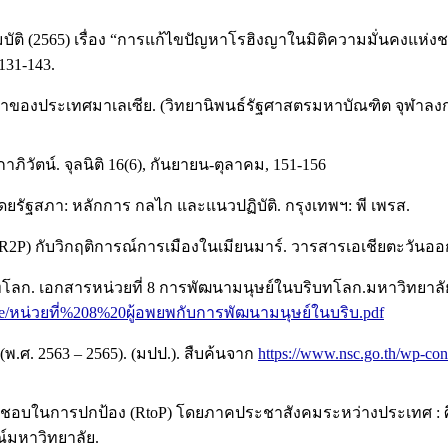
ุสมบัติ (2565) เรื่อง “การแก้ไขปัญหาโรฮิงญาในมิติความมั่นคงแ
131-143.
ิงญาของประเทศมาเลเซีย. (วิทยานิพนธ์รัฐศาสตรมหาบัณฑิต จุฬาลง
ิวัตน์. จุลนิติ 16(6), กันยายน-ตุลาคม, 151-156
โดยรัฐสภา: หลักการ กลไก และแนวปฏิบัติ. กรุงเทพฯ: พี เพรส.
R2P) กับวิกฤติการณ์การเมืองในเมียนมาร์. วารสารเอเชียตะวันออก
ิบทโลก. เอกสารหน่วยที่ 8 การพัฒนามนุษย์ในบริบทโลก.มหาวิทยาลั
File/หน่วยที่%208%20ผู้อพยพกับการพัฒนามนุษย์ในบริบ.pdf
(พ.ศ. 2563 – 2565). (มปป.). สืบค้นจาก
https://www.nsc.go.th/wp-con
บผิดชอบในการปกป้อง (RtoP) โดยภาคประชาสังคมระหว่างประเทศ :
ณ์มหาวิทยาลัย.