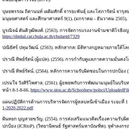
บุษยพรรณ ถิตานนท์ เผดิมศักดิ์ จารยะพันธุ์ และโสภารัตน์ จาร
มนุษยศาสตร์ และศึกษาศาสตร์ 9(1), (มกราคม - ธันวาคม 2565), 
บูรณิจฉ์ ตันติวุฒิพงศ์. (2563). การจัดการแรงงานข้ามชาติโรฮ
https://digital.car.chula.ac.th/chulaetd/7329
ปณิธัศร์ ปทุมวัฒน์. (2563). หลักสากล: มิติทางกฎหมายภายใต้โลกาภ
ปราณี ทิพย์รัตน์ (ผู้แปล). (2556). การกำกับดูแลภาคความมั่นคง
ปราณี ทิพย์รัตน์. (2564). หลักการความรับผิดชอบในการปกป้อง (
เปรมใจ วังศิริไพศาล. (2561). ผู้อพยพกับการพัฒนามนุษย์ในบร
หน้า 8-1-8-66.
https://www.stou.ac.th/Schoolnew/polsci/Uploaded
แผนปฏิบัติการด้านการบริหารจัดการผู้หลบหนีเข้าเมือง ระยะที่ 1 
1-2020-2022.pdf
ฝันหยก บุญสวยขวัญ. (2554). การส่งเสริมแนวคิดเรื่องความรั
ปกป้อง (ICRtoP). (วิทยานิพนธ์ รัฐศาสตร์มหาบัณฑิต). จุฬาลงกร