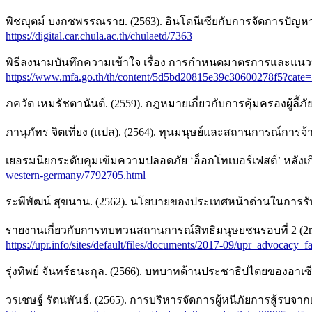
พิชญุตม์ บงกชพรรณราย. (2563). อินโดนีเซียกับการจัดการปัญ
https://digital.car.chula.ac.th/chulaetd/7363
พิธีลงนามบันทึกความเข้าใจ เรื่อง การกำหนดมาตรการและแนวทาง
https://www.mfa.go.th/th/content/5d5bd20815e39c30600278f5?cat
ภควัต เหมรัชตานันต์. (2559). กฎหมายเกี่ยวกับการคุ้มครองผู้ลี้
ภานุภัทร จิตเที่ยง (แปล). (2564). ทุนมนุษย์และสถานการณ์การ
เยอรมนียกระดับคุมเข้มความปลอดภัย ‘อ็อกโทเบอร์เฟสต์’ หลังเกิ
western-germany/7792705.html
ระพีพัฒน์ สุขนาน. (2562). นโยบายของประเทศหน้าด่านในการรับผ
รายงานเกี่ยวกับการทบทวนสถานการณ์สิทธิมนุษยชนรอบที่ 2 (2nd C
https://upr.info/sites/default/files/documents/2017-09/upr_advocacy_f
รุ่งทิพย์ จันทร์ธนะกุล. (2566). บทบาทด้านประชาธิปไตยของอ
วรเชษฐ์ รัตนพันธ์. (2565). การบริหารจัดการผู้หนีภัยการสู้รบ