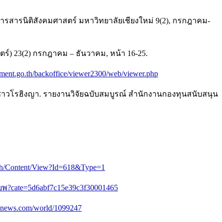
ารสารนิติสังคมศาสตร์ มหาวิทยาลัยเชียงใหม่ 9(2), กรกฎาคม-
์) 23(2) กรกฎาคม – ธันวาคม, หน้า 16-25.
liament.go.th/backoffice/viewer2300/web/viewer.php
งชาวโรฮิงญา. รายงานวิจัยฉบับสมบูรณ์ สำนักงานกองทุนสนับสนุน
go.th/Content/View?Id=618&Type=1
าอพยพ?cate=5d6abf7c15e39c3f30001465
znews.com/world/1099247