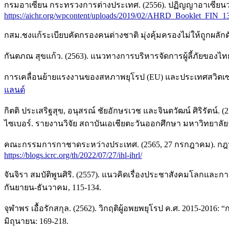
กรมอาเซียน กระทรวงการต่างประเทศ. (2556). ปฏิญญาอาเซียนว่
https://aichr.org/wpcontent/uploads/2019/02/AHRD_Booklet_FIN_1
กสม.ชงแก้ระเบียบคัดกรองคนต่างชาติ มุ่งคุ้มครองไม่ให้ถูกผลั
กันตภณ สุขแก้ว. (2563). แนวทางการบริหารจัดการผู้ลี้ภัยของ
การเคลื่อนย้ายแรงงานของสหภาพยุโรป (EU) และประเทศสวิตเซอ
แลนด์
กิตติ ประเสริฐสุข, อนุสรณ์ ชัยอักษรเวช และจินตวัฒน์ ศิริรัต
ไซเบอร์. รายงานวิจัย สถาบันเอเชียตะวันออกศึกษา มหาวิทยาลั
คณะกรรมการกาชาดระหว่างประเทศ. (2565, 27 กรกฎาคม). กฎ
https://blogs.icrc.org/th/2022/07/27/ihl-ihrl/
จันจิรา สมบัติพูนศิริ. (2557). แนวคิดเรื่องประชาสังคมโลกและ
กันยายน-ธันวาคม, 115-134.
จุฬาพร เอื้อรักสกุล. (2562). วิกฤติผู้อพยพยุโรป ค.ศ. 2015-20
มิถุนายน: 169-218.