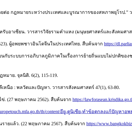
มท้าทายต่อ กฎหมายระหว่างประเทศและบูรณาการของสหภาพยุโรป.” ว
หรับอาเซียน. วารสารวิจัยรามคำแหง (มนุษยศาสตร์และสังคมศาสตร
523). ผู้อพยพชาวอินโดจีนในประเทศไทย. สืบค้นจาก
https://dl.par
าเซียนกับระบบการอภิบาลภูมิภาคในเรื่องการย้ายถิ่นแบบไม่ปกติขอ
มาย. จุลนิติ. 6(2), 115-119.
ีเหนือ : พลวัตและปัญหา. วารสารสังคมศาสตร์ 47(1), 63-80.
ข่. (27 พฤษภาคม 2562). สืบค้นจาก
https://lawforasean.krisdika.
/europetouch.mfa.go.th/th/content/อียู-ตูนิเซีย-ทำข้อตกลงแก้ปัญห
้านรายแล้ว. (22 พฤษภาคม 2567). สืบค้นจาก
https://www.bangkokbi