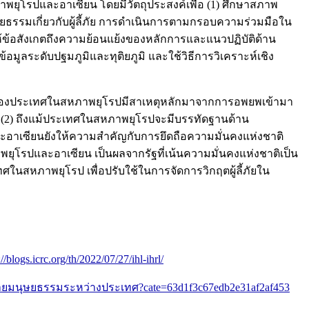
าพยุโรปและอาเซียน โดยมีวัตถุประสงค์เพื่อ (1) ศึกษาสภาพ
ยธรรมเกี่ยวกับผู้ลี้ภัย การดำเนินการตามกรอบความร่วมมือใน
้ข้อสังเกตถึงความย้อนแย้งของหลักการและแนวปฏิบัติด้าน
้อมูลระดับปฐมภูมิและทุติยภูมิ และใช้วิธีการวิเคราะห์เชิง
้ภัยของประเทศในสหภาพยุโรปมีสาเหตุหลักมาจากการอพยพเข้ามา
นอก (2) ถึงแม้ประเทศในสหภาพยุโรปจะมีบรรทัดฐานด้าน
ละอาเซียนยังให้ความสำคัญกับการยึดถือความมั่นคงแห่งชาติ
โรปและอาเซียน เป็นผลจากรัฐที่เน้นความมั่นคงแห่งชาติเป็น
ศในสหภาพยุโรป เพื่อปรับใช้ในการจัดการวิกฤตผู้ลี้ภัยใน
://blogs.icrc.org/th/2022/07/27/ihl-ihrl/
/กฎหมายมนุษยธรรมระหว่างประเทศ?cate=63d1f3c67edb2e31af2af453