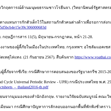
หาวิกฤตการณ์ด้านมนุษยธรรมชาวโรฮีนจา. (วิทยานิพนธ์รัฐศาสตรม
แทนการกักตัวเด็กไว้ในสถานกักตัวคนต่างด้าวเพื่อรอการส่งกลับ
e=5d5bcb4e15e39c306000683d
ภัย. กฤษฎีการสาร 11(5), มิถุนายน-กรกฎาคม, หน้า 21-28.
จ้างงานของผู้ลี้ภัยในเมืองในประเทศไทย. กรุงเทพฯ: อไซลัมแอคเซ
ดเหตุไล่แทง. (21 กันยายน 2567). สืบค้นจาก
https://www.voathai.com
ู้ลี้ภัยจากซีเรีย: กรณีศึกษาการตอบสนองของรัฐบาลกรีซ 2015-201
ycle Universal Periodic Review - UPR) กรณีประเทศไทย พ.ศ. 255
actsheets_-_thailand2016-th.pdf
าเซียนจากมุมมองของสำนักอังกฤษ. รายงานวิจัยฉบับสมบูรณ์ คณะว
จากเมียนมา กรณีศึกษาปัญหาการลักลอบออกนอกพื้นที่พักพิงชั่วคราว