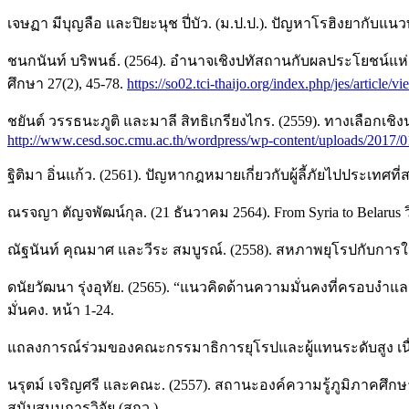
เจษฏา มีบุญลือ และปิยะนุช ปี่บัว. (ม.ป.ป.). ปัญหาโรฮิงยากับแ
ชนกนันท์ บริพนธ์. (2564). อำนาจเชิงปทัสถานกับผลประโยชน์แห
ศึกษา 27(2), 45-78.
https://so02.tci-thaijo.org/index.php/jes/article
ชยันต์ วรรธนะภูติ และมาลี สิทธิเกรียงไกร. (2559). ทางเลือกเ
http://www.cesd.soc.cmu.ac.th/wordpress/wp-content/uploads/2017/0
ฐิติมา อิ่นแก้ว. (2561). ปัญหากฎหมายเกี่ยวกับผู้ลี้ภัยไปประเท
ณรจญา ตัญจพัฒน์กุล. (21 ธันวาคม 2564). From Syria to Belarus
ณัฐนันท์ คุณมาศ และวีระ สมบูรณ์. (2558). สหภาพยุโรปกับการใ
ดนัยวัฒนา รุ่งอุทัย. (2565). “แนวคิดด้านความมั่นคงที่ครอบงำแ
มั่นคง. หน้า 1-24.
แถลงการณ์ร่วมของคณะกรรมาธิการยุโรปและผู้แทนระดับสูง เนื่องใ
นรุตม์ เจริญศรี และคณะ. (2557). สถานะองค์ความรู้ภูมิภาคศึ
สนับสนุนการวิจัย (สกว.).