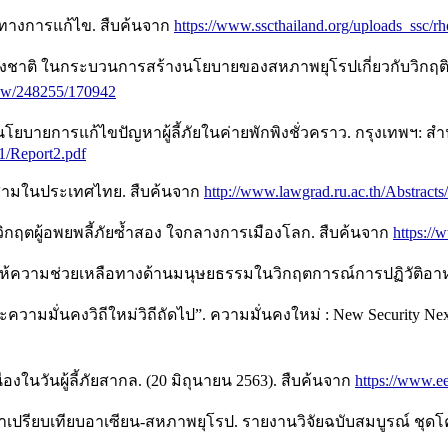
นวทางการแก้ไข. สืบค้นจาก
https://www.sscthailand.org/uploads_ssc/r
่งชาติ ในกระบวนการสร้างนโยบายของสหภาพยุโรปเกี่ยวกับวิกฤติผ
/view/248255/170942
ชิงนโยบายการแก้ไขปัญหาผู้ลี้ภัยในค่ายพักพิงชั่วคราว. กรุงเทพ
1/Report2.pdf
ศที่สามในประเทศไทย. สืบค้นจาก
http://www.lawgrad.ru.ac.th/Abstracts
 วิกฤตผู้อพยพลี้ภัยซ้ำสอง ใจกลางการเมืองโลก. สืบค้นจาก
https://
ห้ความช่วยเหลือทางด้านมนุษยธรรมในวิกฤตการณ์การปฏิวัติอาหรับ
ละความมั่นคงวิถีใหม่วิถีถัดไป”. ความมั่นคงใหม่ : New Security
นวันผู้ลี้ภัยสากล. (20 มิถุนายน 2563). สืบค้นจาก
https://www.e
กษาเปรียบเทียบอาเซียน-สหภาพยุโรป. รายงานวิจัยฉบับสมบูรณ์ ช