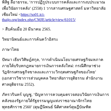
พิสิฐ ลี้อาธรรม, ‘การปฏิรูประบบการคลังและการงบประมาณ
เพื่อวินัยการคลัง’ (2558) 1 วารสารเศรษฐศาสตร์ มหาวิทยาลัย
เชียงใหม่ <
https://so01.tci-
thaijo.org/index.php/CMJE/article/view/61015/
> สืบค้นเมื่อ 20 มีนาคม 2565.
วิทยานิพนธ์และการค้นคว้าอิสระ
ภาษาไทย
ปัทมา เธียรวิศิษฎ์สกุล, ‘การดำเนินนโยบายเศรษฐกิจมหภาค
ภายใต้บริบทกฎหมายการเงินการคลังใหม่: กรณีศึกษาช่วง
วัฏจักรเศรษฐกิจขาลงและภาวะวิกฤตเศรษฐกิจของไทย’
(เอกสารวิชาการส่วนบุคคล วิทยาลัยการยุติธรรม สำนักงาน
ศาลยุติธรรม 2552).
ภัทรวรินทร์ บุญชู, ‘ปัญหาการควบคุมตรวจสอบวินัยการเงินการ
คลังของรัฐภายใต้รัฐธรรมนูญแห่งราชอาณาจักรไทย
พุทธศักราช 2560’ (ดุษฎีนิพนธ์ นิติศาสตร์ดุษฎีบัณฑิต