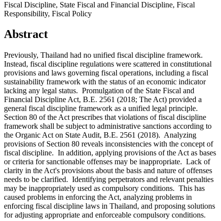
Fiscal Discipline, State Fiscal and Financial Discipline, Fiscal
Responsibility, Fiscal Policy
Abstract
Previously, Thailand had no unified fiscal discipline framework.
Instead, fiscal discipline regulations were scattered in constitutional
provisions and laws governing fiscal operations, including a fiscal
sustainability framework with the status of an economic indicator
lacking any legal status. Promulgation of the State Fiscal and
Financial Discipline Act, B.E. 2561 (2018; The Act) provided a
general fiscal discipline framework as a unified legal principle.
Section 80 of the Act prescribes that violations of fiscal discipline
framework shall be subject to administrative sanctions according to
the Organic Act on State Audit, B.E. 2561 (2018). Analyzing
provisions of Section 80 reveals inconsistencies with the concept of
fiscal discipline. In addition, applying provisions of the Act as bases
or criteria for sanctionable offenses may be inappropriate. Lack of
clarity in the Act's provisions about the basis and nature of offenses
needs to be clarified. Identifying perpetrators and relevant penalties
may be inappropriately used as compulsory conditions. This has
caused problems in enforcing the Act, analyzing problems in
enforcing fiscal discipline laws in Thailand, and proposing solutions
for adjusting appropriate and enforceable compulsory conditions.