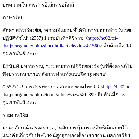
บทความในวารสารอิเล็กทรอนิกส์
ภาษาไทย
ศักดา สถิรเรืองชัย, ‘ความยินยอมที่ได้รับการบอกกล่าวในเวช
ปฏิบัติทั่วไป’ (2557) 1 เวชบันทึกศิริราช <
https://he02.tci-
thaijo.org/index.php/simedbull/article/view/81560
> สืบค้นเมื่อ 18
กุมภาพันธ์ 2565.
นิธินันท์ มหาวรรณ, ‘ประสบการณ์ชีวิตของวัยรุ่นที่ตั้งครรภ์ไม่
พึงปรารถนาภายหลังการทำแท้งแบบผิดกฎหมาย’
(2552) 1-3 วารสารพยาบาลสภากาชาดไทย 83 <
https://he02.tci
thaijo.org/index.php -/trcnj /article/view/40139> สืบค้นเมื่อ 18
กุมภาพันธ์ 2565.
รายงานวิจัย
มาตาลักษณ์ เสรเมธากุล, ‘หลักการคุ้มครองสิทธิเด็กภายใต้
แนวคิดเกี่ยวกับประโยชน์สูงสุดของเด็ก’ (รายงาน ผลการวิจัย