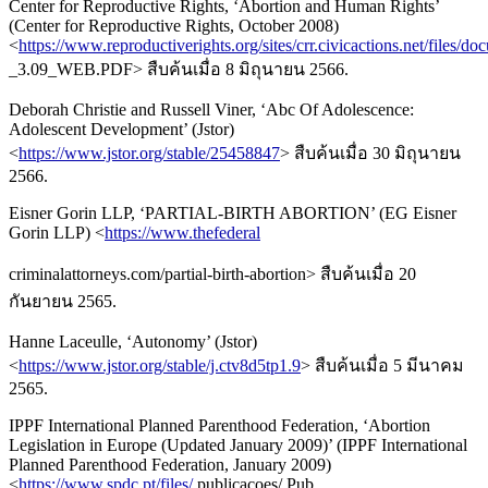
Center for Reproductive Rights, ‘Abortion and Human Rights’
(Center for Reproductive Rights, October 2008)
<
https://www.reproductiverights.org/sites/crr.civicactions.net/files
_3.09_WEB.PDF> สืบค้นเมื่อ 8 มิถุนายน 2566.
Deborah Christie and Russell Viner, ‘Abc Of Adolescence:
Adolescent Development’ (Jstor)
<
https://www.jstor.org/stable/25458847
> สืบค้นเมื่อ 30 มิถุนายน
2566.
Eisner Gorin LLP, ‘PARTIAL-BIRTH ABORTION’ (EG Eisner
Gorin LLP) <
https://www.thefederal
criminalattorneys.com/partial-birth-abortion> สืบค้นเมื่อ 20
กันยายน 2565.
Hanne Laceulle, ‘Autonomy’ (Jstor)
<
https://www.jstor.org/stable/j.ctv8d5tp1.9
> สืบค้นเมื่อ 5 มีนาคม
2565.
IPPF International Planned Parenthood Federation, ‘Abortion
Legislation in Europe (Updated January 2009)’ (IPPF International
Planned Parenthood Federation, January 2009)
<
https://www.spdc.pt/files/
publicacoes/ Pub_