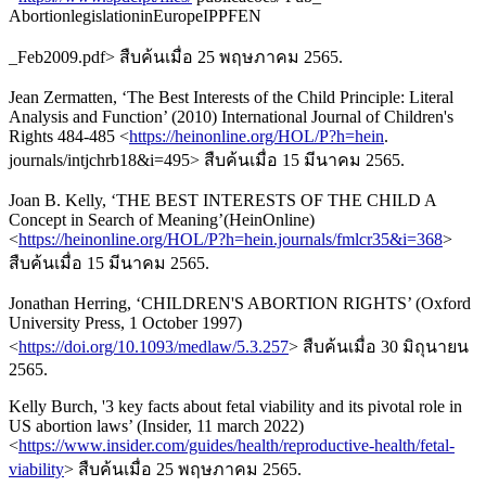
AbortionlegislationinEuropeIPPFEN
_Feb2009.pdf> สืบค้นเมื่อ 25 พฤษภาคม 2565.
Jean Zermatten, ‘The Best Interests of the Child Principle: Literal
Analysis and Function’ (2010) International Journal of Children's
Rights 484-485 <
https://heinonline.org/HOL/P?h=hein
.
journals/intjchrb18&i=495> สืบค้นเมื่อ 15 มีนาคม 2565.
Joan B. Kelly, ‘THE BEST INTERESTS OF THE CHILD A
Concept in Search of Meaning’(HeinOnline)
<
https://heinonline.org/HOL/P?h=hein.journals/fmlcr35&i=368
>
สืบค้นเมื่อ 15 มีนาคม 2565.
Jonathan Herring, ‘CHILDREN'S ABORTION RIGHTS’ (Oxford
University Press, 1 October 1997)
<
https://doi.org/10.1093/medlaw/5.3.257
> สืบค้นเมื่อ 30 มิถุนายน
2565.
Kelly Burch, '3 key facts about fetal viability and its pivotal role in
US abortion laws’ (Insider, 11 march 2022)
<
https://www.insider.com/guides/health/reproductive-health/fetal-
viability
> สืบค้นเมื่อ 25 พฤษภาคม 2565.