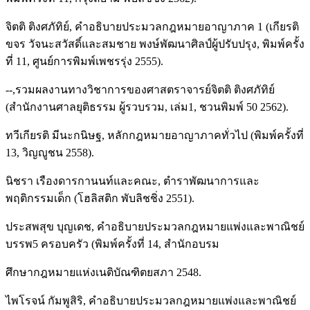
จิตติ ติงศภัทิย์, คำอธิบายประมวลกฎหมายอาญาภาค 1 (เกียรติ
ขจร วัจนะสวัสดิ์และสมชาย พงษ์พัฒนาศิลป์ผู้ปรับปรุง, พิมพ์ครั้ง
ที่ 11, ศูนย์การพิมพ์เพชรรุ่ง 2555).
--,รวมผลงานทางวิชาการของศาสตราจารย์จิตติ ติงศภัทิย์
(สำนักงานศาลยุติธรรม ผู้รวบรวม, เล่ม1, ชวนพิมพ์ 50 2562).
ทวีเกียรติ มีนะกนิษฐ, หลักกฎหมายอาญาภาคทั่วไป (พิมพ์ครั้งที่
13, วิญญูชน 2558).
นิชรา เรืองดารกานนท์และคณะ, ตำราพัฒนาการและ
พฤติกรรมเด็ก (โฮลิสติก พับลิชชิ่ง 2551).
ประสพสุข บุญเดช, คำอธิบายประมวลกฎหมายแพ่งและพาณิชย์
บรรพ5 ครอบครัว (พิมพ์ครั้งที่ 14, สำนักอบรม
ศึกษากฎหมายแห่งเนติบัณฑิตยสภา 2548.
ไพโรจน์ กัมพูสิริ, คำอธิบายประมวลกฎหมายแพ่งและพาณิชย์