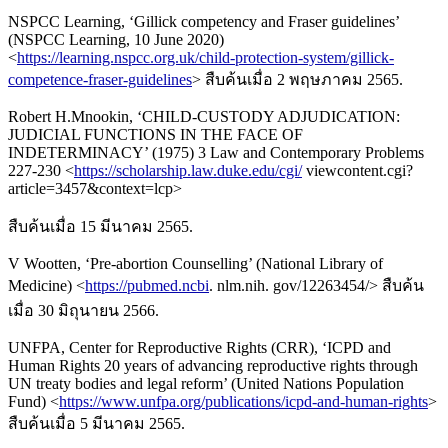
NSPCC Learning, ‘Gillick competency and Fraser guidelines’
(NSPCC Learning, 10 June 2020)
<
https://learning.nspcc.org.uk/child-protection-system/gillick-
competence-fraser-guidelines
> สืบค้นเมื่อ 2 พฤษภาคม 2565.
Robert H.Mnookin, ‘CHILD-CUSTODY ADJUDICATION:
JUDICIAL FUNCTIONS IN THE FACE OF
INDETERMINACY’ (1975) 3 Law and Contemporary Problems
227-230 <
https://scholarship.law.duke.edu/cgi/
viewcontent.cgi?
article=3457&context=lcp>
สืบค้นเมื่อ 15 มีนาคม 2565.
V Wootten, ‘Pre-abortion Counselling’ (National Library of
Medicine) <
https://pubmed.ncbi
. nlm.nih. gov/12263454/> สืบค้น
เมื่อ 30 มิถุนายน 2566.
UNFPA, Center for Reproductive Rights (CRR), ‘ICPD and
Human Rights 20 years of advancing reproductive rights through
UN treaty bodies and legal reform’ (United Nations Population
Fund) <
https://www.unfpa.org/publications/icpd-and-human-rights
>
สืบค้นเมื่อ 5 มีนาคม 2565.