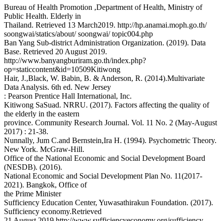
Bureau of Health Promotion ,Department of Health, Ministry of
Public Health. Elderly in
Thailand. Retrieved 13 March2019. http://hp.anamai.moph.go.th/
soongwai/statics/about/ soongwai/ topic004.php
Ban Yang Sub-district Administration Organization. (2019). Data
Base. Retrieved 20 August 2019.
http://www.banyangburiram.go.th/index.php?
op=staticcontent&id=10509Kitiwong
Hair, J.,Black, W. Babin, B. & Anderson, R. (2014).Multivariate
Data Analysis. 6th ed. New Jersey
: Pearson Prentice Hall International, Inc.
Kitiwong SaSuad. NRRU. (2017). Factors affecting the quality of
the elderly in the eastern
province. Community Research Journal. Vol. 11 No. 2 (May-August
2017) : 21-38.
Nunnally, Jum C.and Bernstein,Ira H. (1994). Psychometric Theory.
New York. McGraw-Hill.
Office of the National Economic and Social Development Board
(NESDB). (2016).
National Economic and Social Development Plan No. 11(2017-
2021). Bangkok, Office of
the Prime Minister
Sufficiency Education Center, Yuwasathirakun Foundation. (2017).
Sufficiency economy.Retrieved
21 August 2019 http://www.sufficiencyeconomy.org/sufficiency-