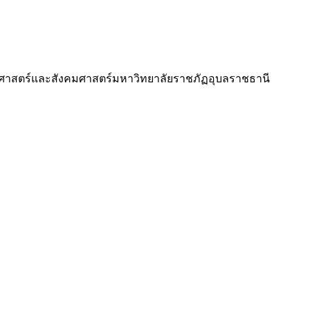
มนุษยศาสตร์และสังคมศาสตร์มหาวิทยาลัยราชภัฏอุบลราชธานี