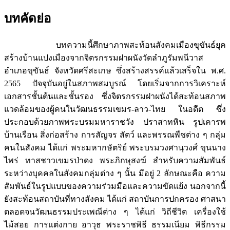
บทคัดย่อ
บทความนี้ศึกษาภาพสะท้อนสังคมเมืองขุขันธ์ยุค
สร้างบ้านแปงเมืองจากจิตรกรรมฝาผนังวัดลำภูรัมพนีวาส
อำเภอขุขันธ์ จังหวัดศรีสะเกษ ซึ่งสร้างสรรค์แล้วเสร็จใน พ.ศ.
2565 ปัจจุบันอยู่ในสภาพสมบูรณ์ โดยเริ่มจากการวิเคราะห์
เอกสารชั้นต้นและชั้นรอง ซึ่งจิตรกรรมฝาผนังได้สะท้อนสภาพ
แวดล้อมของผู้คนในวัฒนธรรมเขมร-ลาว-ไทย ในอดีต ซึ่ง
ประกอบด้วยภาพพระบรมมหาราชวัง ปราสาทหิน รูปเคารพ
บ้านเรือน สิ่งก่อสร้าง การสัญจร สัตว์ และพรรณพืชต่าง ๆ กลุ่ม
คนในสังคม ได้แก่ พระมหากษัตริย์ พระบรมวงศานุวงศ์ ขุนนาง
ไพร่ ทาสชาวเขมรป่าดง พระภิกษุสงฆ์ สำหรับความสัมพันธ์
ระหว่างบุคคลในสังคมกลุ่มต่าง ๆ นั้น มีอยู่ 2 ลักษณะคือ ความ
สัมพันธ์ในรูปแบบของความร่วมมือและความขัดแย้ง นอกจากนี้
ยังสะท้อนสถาบันที่ทางสังคม ได้แก่ สถาบันการปกครอง ศาสนา
ตลอดจนวัฒนธรรมประเพณีต่าง ๆ ได้แก่ วิถีชีวิต เครื่องใช้
ไม้สอย การแต่งกาย อาวุธ พระราชพิธี ธรรมเนียม พิธีกรรม