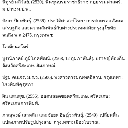
นิทูรย์ มลิวัลย์. (2530). พื้นขุนบรมราชาธิราช กฎธรรมศาสตร์.
ม.ป.ท.: ม.ป.พ..
บังอร ปิยะพันธุ์. (2538). ประวัติศาสตร์ไทย : การปกครอง สังคม
เศรษฐกิจ และความสัมพันธ์กับต่างประเทศสมัยกรุงสุโขทัย
จนถึง พ.ศ.2475. กรุงเทพฯ:
โอเดียนสโตร์.
บูรณ์ภาคย์ ภูมิโภคพัฒน์. (2568, 12 กุมภาพันธ์). ปราชญ์ท้องถิ่น
จังหวัดศรีสะเกษ. สัมภาษณ์.
ปฐม คเนจร, ม.ร.ว. (2506). พงศาวดารมณฑลอีสาน. กรุงเทพฯ:
โรงพิมพ์คุรุสภา.
ผิน แสนสุข. (2555). ออดหลอดซอดศรีสะเกษ. ศรีสะเกษ:
ศรีสะเกษการพิมพ์.
ภาณุพงษ์ เลาหสิม และชัยยศ อิษฎ์วรพันธุ์. (2549). เปลี่ยนพื้น
แปลงภาพปรับรูปปรุงลาย. กรุงเทพฯ: เมืองโบราณ.