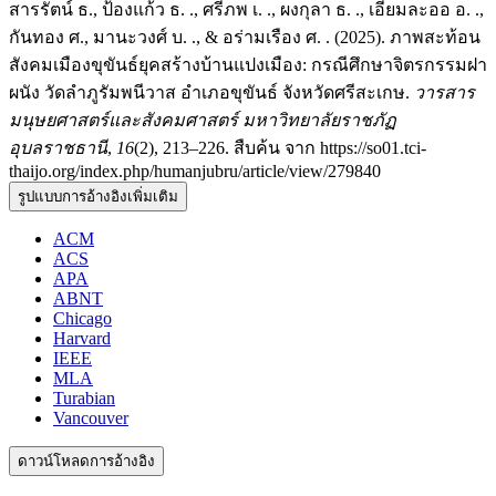
สารรัตน์ ธ., ป้องแก้ว ธ. ., ศรีภพ เ. ., ผงกุลา ธ. ., เอี่ยมละออ อ. .,
กันทอง ศ., มานะวงศ์ บ. ., & อร่ามเรือง ศ. . (2025). ภาพสะท้อน
สังคมเมืองขุขันธ์ยุคสร้างบ้านแปงเมือง: กรณีศึกษาจิตรกรรมฝา
ผนัง วัดลำภูรัมพนีวาส อำเภอขุขันธ์ จังหวัดศรีสะเกษ.
วารสาร
มนุษยศาสตร์และสังคมศาสตร์ มหาวิทยาลัยราชภัฏ
อุบลราชธานี
,
16
(2), 213–226. สืบค้น จาก https://so01.tci-
thaijo.org/index.php/humanjubru/article/view/279840
รูปแบบการอ้างอิงเพิ่มเติม
ACM
ACS
APA
ABNT
Chicago
Harvard
IEEE
MLA
Turabian
Vancouver
ดาวน์โหลดการอ้างอิง