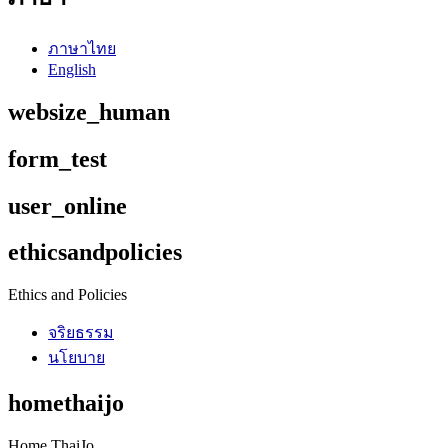
ภาษาไทย
English
websize_human
form_test
user_online
ethicsandpolicies
Ethics and Policies
จริยธรรม
นโยบาย
homethaijo
Home ThaiJo