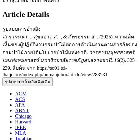
บรรลุเป้าหมายที่กำหนดไว้
Article Details
รูปแบบการอ้างอิง
ศุกรวรรณ เ. ., สุขสอาด ส. ., & ภัทรธรรม อ. . (2025). ความคิด
เห็นของผู้ปฏิบัติงานกรมป่าไม้ต่อการดำเนินงานตามภารกิจของ
กรมป่าไม้ภายใต้นโยบายป่าไม้แห่งชาติ.
วารสารมนุษยศาสตร์
และสังคมศาสตร์ มหาวิทยาลัยราชภัฏอุบลราชธานี
,
16
(2), 325–
239. สืบค้น จาก https://so01.tci-
thaijo.org/index.php/humanjubru/article/view/283531
รูปแบบการอ้างอิงเพิ่มเติม
ACM
ACS
APA
ABNT
Chicago
Harvard
IEEE
MLA
Turabian