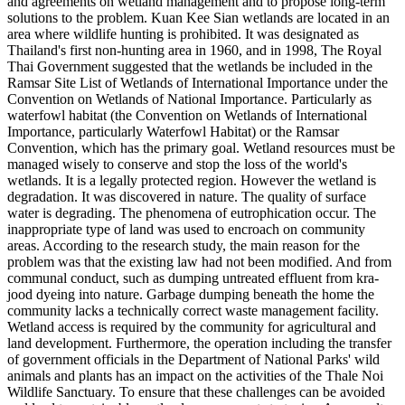
and agreements on wetland management and to propose long-term
solutions to the problem. Kuan Kee Sian wetlands are located in an
area where wildlife hunting is prohibited. It was designated as
Thailand's first non-hunting area in 1960, and in 1998, The Royal
Thai Government suggested that the wetlands be included in the
Ramsar Site List of Wetlands of International Importance under the
Convention on Wetlands of National Importance. Particularly as
waterfowl habitat (the Convention on Wetlands of International
Importance, particularly Waterfowl Habitat) or the Ramsar
Convention, which has the primary goal. Wetland resources must be
managed wisely to conserve and stop the loss of the world's
wetlands. It is a legally protected region. However the wetland is
degradation. It was discovered in nature. The quality of surface
water is degrading. The phenomena of eutrophication occur. The
inappropriate type of land was used to encroach on community
areas. According to the research study, the main reason for the
problem was that the existing law had not been modified. And from
communal conduct, such as dumping untreated effluent from kra-
jood dyeing into nature. Garbage dumping beneath the home the
community lacks a technically correct waste management facility.
Wetland access is required by the community for agricultural and
land development. Furthermore, the operation including the transfer
of government officials in the Department of National Parks' wild
animals and plants has an impact on the activities of the Thale Noi
Wildlife Sanctuary. To ensure that these challenges can be avoided