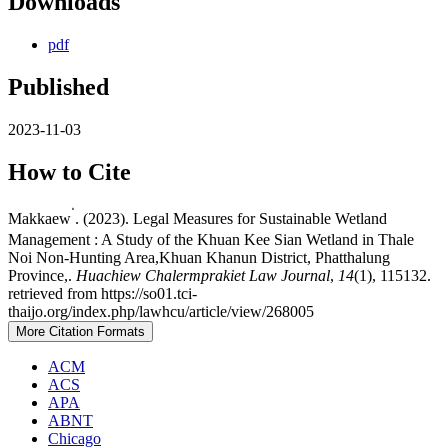
Downloads
pdf
Published
2023-11-03
How to Cite
Makkaew ่. (2023). Legal Measures for Sustainable Wetland
Management : A Study of the Khuan Kee Sian Wetland in Thale
Noi Non-Hunting Area,Khuan Khanun District, Phatthalung
Province,.
Huachiew Chalermprakiet Law Journal
,
14
(1), 115132.
retrieved from https://so01.tci-
thaijo.org/index.php/lawhcu/article/view/268005
More Citation Formats
ACM
ACS
APA
ABNT
Chicago