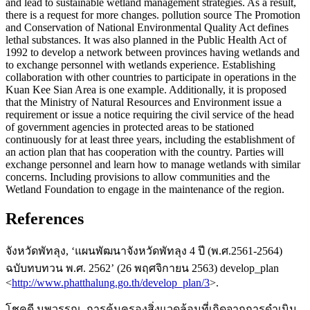
and lead to sustainable wetland management strategies. As a result,
there is a request for more changes. pollution source The Promotion
and Conservation of National Environmental Quality Act defines
lethal substances. It was also planned in the Public Health Act of
1992 to develop a network between provinces having wetlands and
to exchange personnel with wetlands experience. Establishing
collaboration with other countries to participate in operations in the
Kuan Kee Sian Area is one example. Additionally, it is proposed
that the Ministry of Natural Resources and Environment issue a
requirement or issue a notice requiring the civil service of the head
of government agencies in protected areas to be stationed
continuously for at least three years, including the establishment of
an action plan that has cooperation with the country. Parties will
exchange personnel and learn how to manage wetlands with similar
concerns. Including provisions to allow communities and the
Wetland Foundation to engage in the maintenance of the region.
References
จังหวัดพัทลุง, ‘แผนพัฒนาจังหวัดพัทลุง 4 ปี (พ.ศ.2561-2564)
ฉบับทบทวน พ.ศ. 2562’ (26 พฤศจิกายน 2563) develop_plan
<
http://www.phatthalung.go.th/develop_plan/3
>.
โชคดี นพวรรณ, การคุ้มครองสิ่งแวดล้อมที่เกิดจากการดำเนิน