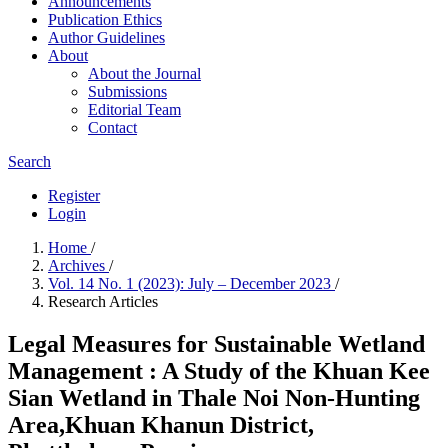
Announcements
Publication Ethics
Author Guidelines
About
About the Journal
Submissions
Editorial Team
Contact
Search
Register
Login
Home
/
Archives
/
Vol. 14 No. 1 (2023): July – December 2023
/
Research Articles
Legal Measures for Sustainable Wetland
Management : A Study of the Khuan Kee
Sian Wetland in Thale Noi Non-Hunting
Area,Khuan Khanun District,