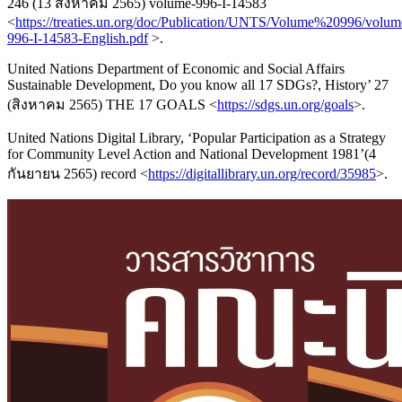
246 (13 สิงหาคม 2565) volume-996-I-14583
<
https://treaties.un.org/doc/Publication/UNTS/Volume%20996/volum
996-I-14583-English.pdf
>.
United Nations Department of Economic and Social Affairs
Sustainable Development, Do you know all 17 SDGs?, History’ 27
(สิงหาคม 2565) THE 17 GOALS <
https://sdgs.un.org/goals
>.
United Nations Digital Library, ‘Popular Participation as a Strategy
for Community Level Action and National Development 1981’(4
กันยายน 2565) record <
https://digitallibrary.un.org/record/35985
>.