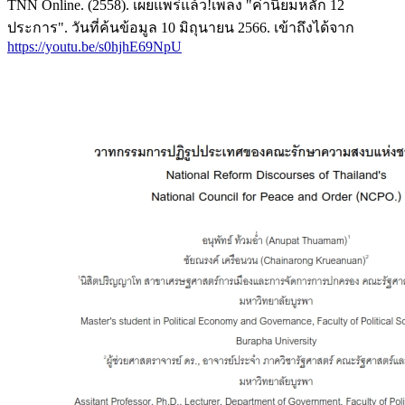
TNN Online. (2558). เผยแพร่แล้ว!เพลง "ค่านิยมหลัก 12
ประการ". วันที่ค้นข้อมูล 10 มิถุนายน 2566. เข้าถึงได้จาก
https://youtu.be/s0hjhE69NpU