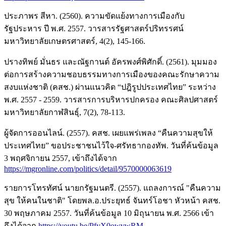
ประภาพร สีหา. (2560). ความขัดแย้งทางการเมืองกับ
รัฐประหาร ปี พ.ศ. 2557. วารสารรัฐศาสตร์ปริทรรศน์
มหาวิทยาลัยเกษตรศาสตร์, 4(2), 145-166.
ปรางทิพย์ มั่นธร และณัฐกานต์ อัครพงศ์พิศักดิ์. (2561). มุมมอง
ต่อการสร้างความชอบธรรมทางการเมืองของคณะรักษาความ
สงบแห่งชาติ (คสช.) ผ่านแนวคิด “ปฎิรูปประเทศไทย” ระหว่าง
พ.ศ. 2557 - 2559. วารสารการบริหารปกครอง คณะศิลปศาสตร์
มหาวิทยาลัยกาฬสินธุ์, 7(2), 78-113.
ผู้จัดการออนไลน์. (2557). คสช. เผยแพร่เพลง “คืนความสุขให้
ประเทศไทย” ขอประชาชนไว้ใจ-ศรัทธากองทัพ. วันที่ค้นข้อมูล
3 พฤศจิกายน 2557, เข้าถึงได้จาก
https://mgronline.com/politics/detail/9570000063619
รายการโทรทัศน์ นายกรัฐมนตรี. (2557). แถลงการณ์ "คืนความ
สุข ให้คนในชาติ" โดยพล.อ.ประยุทธ์ จันทร์โอชา หัวหน้า คสช.
30 พฤษภาคม 2557. วันที่ค้นข้อมูล 10 มิถุนายน พ.ศ. 2566 เข้า
ถึงได้จาก
https://youtu.be/PfyX0owvwRM