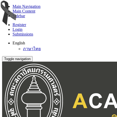
Main Navigation
Main Content
Sidebar
Register
Login
Submissions
English
ภาษาไทย
Toggle navigation