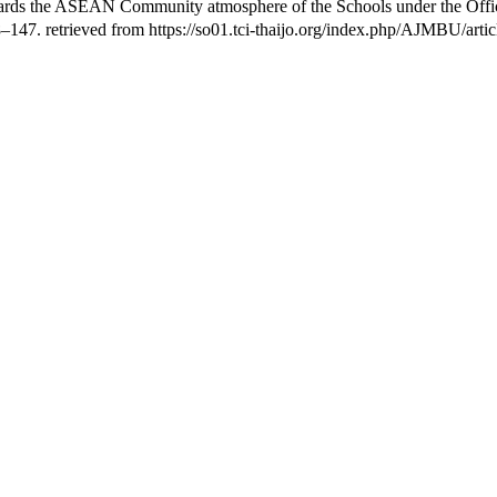
wards the ASEAN Community atmosphere of the Schools under the Offi
8–147. retrieved from https://so01.tci-thaijo.org/index.php/AJMBU/art