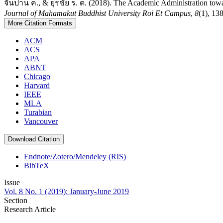
จันปาน ค., & ยุรชัย ร. ด. (2018). The Academic Administration to
Journal of Mahamakut Buddhist University Roi Et Campus
,
8
(1), 13
More Citation Formats
ACM
ACS
APA
ABNT
Chicago
Harvard
IEEE
MLA
Turabian
Vancouver
Download Citation
Endnote/Zotero/Mendeley (RIS)
BibTeX
Issue
Vol. 8 No. 1 (2019): January-June 2019
Section
Research Article