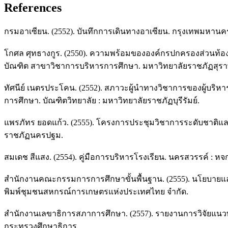
References
กรมอาเซียน. (2552). บันทึกการเดินทางอาเซียน. กรุงเทพมหานคร : 
โกศล ศุทธางกูร. (2550). ความพร้อมขององค์กรปกครองส่วนท้อ
บัณฑิต สาขาวิชาการบริหารการศึกษา. มหาวิทยาลัยราชภัฏสุรา
ทัศนีย์ เนตรประโคน. (2552). สภาวะผู้นำทางวิชาการของผู้บริห
การศึกษา. บัณฑิตวิทยาลัย : มหาวิทยาลัยราชภัฏบุรีรัมย์.
แพรภัทร ยอดแก้ว. (2555). โครงการประชุมวิชาการระดับชาติแ
ราชภัฏนครปฐม.
สมเดช สีแสง. (2554). คู่มือการบริหารโรงเรียน. นครสวรรค์ : หจ
สำนักงานคณะกรรมการการศึกษาขั้นพื้นฐาน. (2555). นโยบายและ
พิมพ์ชุมชนสหกรณ์การเกษตรแห่งประเทศไทย จำกัด.
สำนักงานเลขาธิการสภาการศึกษา. (2557). รายงานการวิจัยแน
กระทรวงศึกษาธิการ.