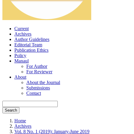
Current
Archives
Author Guidelines
Editorial Team
Publication Ethics
Policy
Manaul
For Author
For Reviewer
About
About the Journal
Submissions
Contact
Search
Home
Archives
Vol. 8 No. 1 (2019): January-June 2019