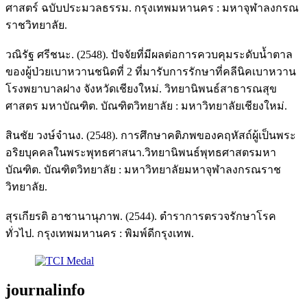
ศาสตร์ ฉบับประมวลธรรม. กรุงเทพมหานคร : มหาจุฬาลงกรณ
ราชวิทยาลัย.
วณิรัฐ ศรีชนะ. (2548). ปัจจัยที่มีผลต่อการควบคุมระดับน้ำตาล
ของผู้ป่วยเบาหวานชนิดที่ 2 ที่มารับการรักษาที่คลีนิคเบาหวาน
โรงพยาบาลฝาง จังหวัดเชียงใหม่. วิทยานิพนธ์สาธารณสุข
ศาสตร มหาบัณฑิต. บัณฑิตวิทยาลัย : มหาวิทยาลัยเชียงใหม่.
สินชัย วงษ์จำนง. (2548). การศึกษาคติภพของคฤหัสถ์ผู้เป็นพระ
อริยบุคคลในพระพุทธศาสนา.วิทยานิพนธ์พุทธศาสตรมหา
บัณฑิต. บัณฑิตวิทยาลัย : มหาวิทยาลัยมหาจุฬาลงกรณราช
วิทยาลัย.
สุรเกียรติ อาชานานุภาพ. (2544). ตำราการตรวจรักษาโรค
ทั่วไป. กรุงเทพมหานคร : พิมพ์ดีกรุงเทพ.
journalinfo