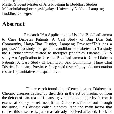
Master Student Master of Arts Program In Buddhist Studies
Mahachulalongkornrajavidyalaya University Nakhon Lampang
Buddhist Colleges
Abstract
Research “An Application to Use the Buddhadhamma
to Cure Diabetes Patients: A Cast Study of Ban Don Sak
Community, Hang-Chat District, Lampang Province”This has a
purpose.1) To study the general condition of diabetes. 2) To study
the Buddhadamma related to therapies principles Disease
.
3) To
study An Application to Use the Buddhadhamma to Cure Diabetes
Patients: A Cast Study of Ban Don Sak Community, Hang-Chat
District, Lampang Province. Integrated research, by documentation
research quantitative and qualitative
The research found that : General status, Diabetes is,
Chronic diseases caused by disorders in the act of insulin, or from
the defect of pancreas. it is cause gave the blood sugar levels rise, it
excess at kidney be retained, it has Glucose is filtered out through
the urine, This disease called diabetes. And the main factor that
causes this disease is, pancreas already received affected, Lack of