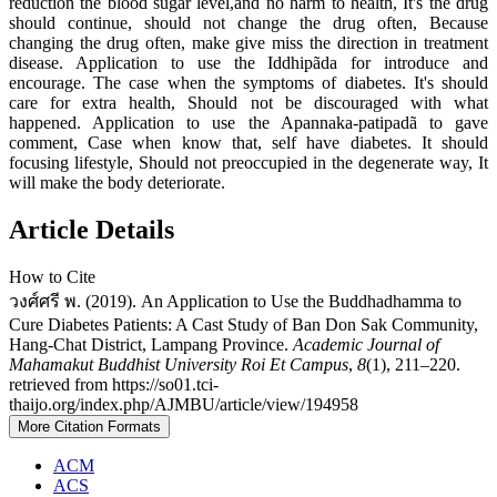
reduction the blood sugar level,and no harm to health, It's the drug
should continue, should not change the drug often, Because
changing the drug often, make give miss the direction in treatment
disease. Application to use the Iddhipãda for introduce and
encourage. The case when the symptoms of diabetes. It's should
care for extra health, Should not be discouraged with what
happened. Application to use the Apannaka-patipadã to gave
comment, Case when know that, self have diabetes. It should
focusing lifestyle, Should not preoccupied in the degenerate way, It
will make the body deteriorate.
Article Details
How to Cite
วงศ์ศรี พ. (2019). An Application to Use the Buddhadhamma to
Cure Diabetes Patients: A Cast Study of Ban Don Sak Community,
Hang-Chat District, Lampang Province.
Academic Journal of
Mahamakut Buddhist University Roi Et Campus
,
8
(1), 211–220.
retrieved from https://so01.tci-
thaijo.org/index.php/AJMBU/article/view/194958
More Citation Formats
ACM
ACS