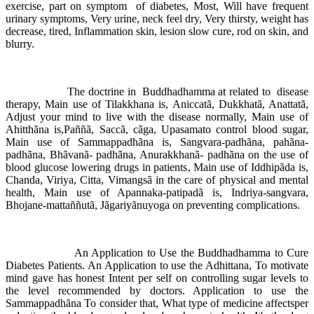
exercise, part on symptom of diabetes, Most, Will have frequent
urinary symptoms, Very urine, neck feel dry, Very thirsty, weight has
decrease, tired, Inflammation skin, lesion slow cure, rod on skin, and
blurry.
The doctrine in Buddhadhamma at related to disease
therapy, Main use of Tilakkhana is, Aniccatã, Dukkhatã, Anattatã,
Adjust your mind to live with the disease normally, Main use of
Ahitthãna is,Paññã, Saccã, cãga, Upasamato control blood sugar,
Main use of Sammappadhãna is, Sangvara-padhãna, pahãna-
padhãna, Bhãvanã- padhãna, Anurakkhanã- padhãna on the use of
blood glucose lowering drugs in patients, Main use of Iddhipãda is,
Chanda, Viriya, Citta, Vimangsã in the care of physical and mental
health, Main use of Apannaka-patipadã is, Indriya-sangvara,
Bhojane-mattaññutã, Jãgariyãnuyoga on preventing complications.
An Application to Use the Buddhadhamma to Cure
Diabetes Patients. An Application to use the Adhittana, To motivate
mind gave has honest Intent per self on controlling sugar levels to
the level recommended by doctors. Application to use the
Sammappadhãna To consider that, What type of medicine affectsper