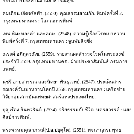
กรรมการประสานงานสาธารณสุข.
คมเดือน เจิดจรัสฟ้า. (2550). คุณธรรมสามก๊ก. พิมพ์ครั้งที่ 2.
กรุงเทพมหานคร : โสภณการพิมพ์.
เทพ หิมะทองคำ และคณะ. (2548). ความรู้เรื่องโรคเบาหวาน.
พิมพ์ครั้งที่ 7. กรุงเทพมหานคร : จูนพับลิชชิ่ง.
ณรงค์ อภิกุลวณิช. (2559). รายงานผลสำรวจโรคในพระสงฆ์
ประจำปี 2559. กรุงเทพมหานคร : ฝ่ายประชาสัมพันธ์ กรมการ
แพทย์.
นุชรี อาบสุวรรณ และนิตยา พันธุเวทย์. (2547). ประเด็นสาร
รณรงค์วันเบาหวานโลกปี 2558. กรุงเทพมหานคร : เครือข่าย
วิจัยกลุ่มสถาบันแพทยศาสตร์แห่งประเทศไทย.
บุญเรือง อินทวรันต์. (2534). จริยธรรมกับชีวิต. นครสวรรค์ : แสง
ศิลป์การพิมพ์.
พระพรหมคุณาภรณ์(ป.อ.ปยุตฺโต). (2551). พจนานุกรมพุทธ