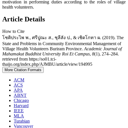
motivation in performing duties according to the roles of village
health volunteers.
Article Details
How to Cite
โชติประไพ พ., ศรีปูณะ ส., ชุลีลัง ป., & เชิดโกทา ผ. (2019). The
State and Problems in Community Environmental Management of
Village Health Volunteers Buriram Province.
Academic Journal of
Mahamakut Buddhist University Roi Et Campus
,
8
(1), 274–284.
retrieved from https://so01.tci-
thaijo.org/index.php/AJMBU/article/view/194995
More Citation Formats
ACM
ACS
APA
ABNT
Chicago
Harvard
IEEE
MLA
Turabian
Vancouver