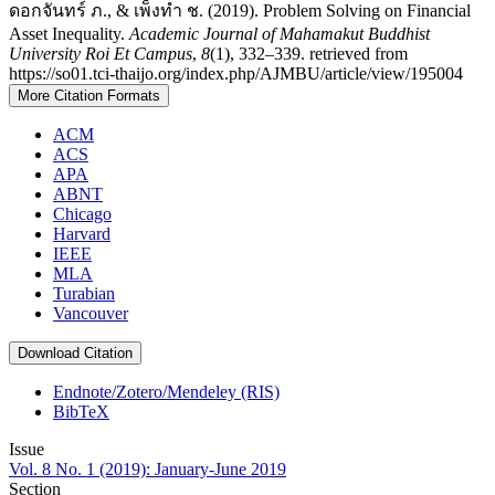
ดอกจันทร์ ภ., & เพ็งทำ ช. (2019). Problem Solving on Financial
Asset Inequality.
Academic Journal of Mahamakut Buddhist
University Roi Et Campus
,
8
(1), 332–339. retrieved from
https://so01.tci-thaijo.org/index.php/AJMBU/article/view/195004
More Citation Formats
ACM
ACS
APA
ABNT
Chicago
Harvard
IEEE
MLA
Turabian
Vancouver
Download Citation
Endnote/Zotero/Mendeley (RIS)
BibTeX
Issue
Vol. 8 No. 1 (2019): January-June 2019
Section