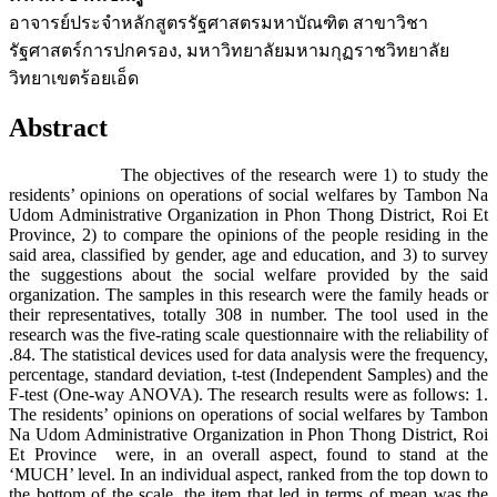
อาจารย์ประจำหลักสูตรรัฐศาสตรมหาบัณฑิต สาขาวิชา
รัฐศาสตร์การปกครอง, มหาวิทยาลัยมหามกุฏราชวิทยาลัย
วิทยาเขตร้อยเอ็ด
Abstract
The objectives of the research were 1) to study the
residents’ opinions on operations of social welfares by Tambon Na
Udom Administrative Organization in Phon Thong District, Roi Et
Province, 2) to compare the opinions of the people residing in the
said area, classified by gender, age and education, and 3) to survey
the suggestions about the social welfare provided by the said
organization. The samples in this research were the family heads or
their representatives, totally 308 in number. The tool used in the
research was the five-rating scale questionnaire with the reliability of
.84. The statistical devices used for data analysis were the frequency,
percentage, standard deviation, t-test (Independent Samples) and the
F-test (One-way ANOVA). The research results were as follows: 1.
The residents’ opinions on operations of social welfares by Tambon
Na Udom Administrative Organization in Phon Thong District, Roi
Et Province were, in an overall aspect, found to stand at the
‘MUCH’ level. In an individual aspect, ranked from the top down to
the bottom of the scale, the item that led in terms of mean was the