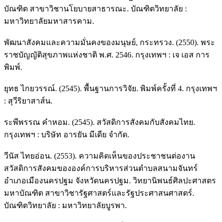
บัณฑิต สาขาวิชานโยบายสาธารณะ. บัณฑิตวิทยาลัย :
มหาวิทยาลัยมหาสารคาม.
พัฒนาสังคมและความมั่นคงของมนุษย์, กระทรวง. (2550). พระ
ราชบัญญัติสุขภาพแห่งชาติ พ.ศ. 2546. กรุงเทพฯ : เจ เอส การ
พิมพ์.
ยุทธ ไกยวรรณ์. (2545). พื้นฐานการวิจัย. พิมพ์ครั้งที่ 4. กรุงเทพฯ
: สุวีริยาสาส์น.
ระพีพรรณ คำหอม. (2545). สวัสดิการสังคมกับสังคมไทย.
กรุงเทพฯ : บริษัท อารยัน มีเดีย จํากัด.
วีนัส ไทยอ่อน. (2553). ความคิดเห็นของประชาชนต่องาน
สวัสดิการสังคมขององค์การบริหารส่วนตำบลสนามจันทร์
อำเภอเมืองนครปฐม จังหวัดนครปฐม. วิทยานิพนธ์ศิลปะศาสตร
มหาบัณฑิต สาขาวิชารัฐศาสตร์และรัฐประศาสนศาสตร์.
บัณฑิตวิทยาลัย : มหาวิทยาลัยบูรพา.