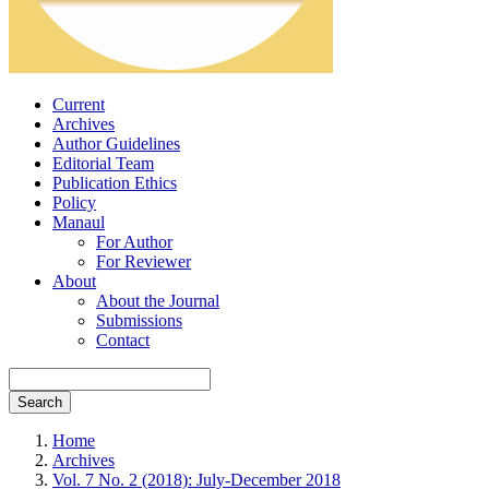
Current
Archives
Author Guidelines
Editorial Team
Publication Ethics
Policy
Manaul
For Author
For Reviewer
About
About the Journal
Submissions
Contact
Search
Home
Archives
Vol. 7 No. 2 (2018): July-December 2018