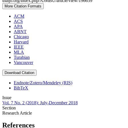
thaijo.org/index.php/AJMBU/article/view/196639
More Citation Formats
ACM
ACS
APA
ABNT
Chicago
Harvard
IEEE
MLA
Turabian
Vancouver
Download Citation
Endnote/Zotero/Mendeley (RIS)
BibTeX
Issue
Vol. 7 No. 2 (2018): July-December 2018
Section
Research Article
References