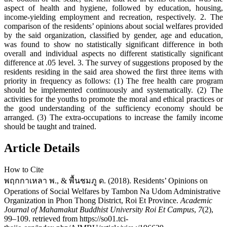
aspect of health and hygiene, followed by education, housing,
income-yielding employment and recreation, respectively. 2. The
comparison of the residents’ opinions about social welfares provided
by the said organization, classified by gender, age and education,
was found to show no statistically significant difference in both
overall and individual aspects no different statistically significant
difference at .05 level. 3. The survey of suggestions proposed by the
residents residing in the said area showed the first three items with
priority in frequency as follows: (1) The free health care program
should be implemented continuously and systematically. (2) The
activities for the youths to promote the moral and ethical practices or
the good understanding of the sufficiency economy should be
arranged. (3) The extra-occupations to increase the family income
should be taught and trained.
Article Details
How to Cite
พฤกกาเหลา พ., & พื้นชมภู ด. (2018). Residents’ Opinions on
Operations of Social Welfares by Tambon Na Udom Administrative
Organization in Phon Thong District, Roi Et Province.
Academic
Journal of Mahamakut Buddhist University Roi Et Campus
,
7
(2),
99–109. retrieved from https://so01.tci-