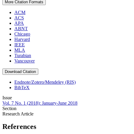
More Citation Formats
ACM
ACS
APA
ABNT
Chicago
Harvard
IEEE
MLA
Turabian
Vancouver
Download Citation
Endnote/Zotero/Mendeley (RIS)
BibTeX
Issue
Vol. 7 No. 1 (2018): January-June 2018
Section
Research Article
References