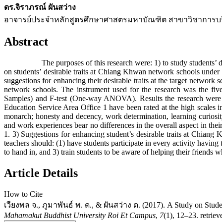
ดร.จิราภรณ์ ผันสว่าง
อาจารย์ประจำหลักสูตรศึกษาศาสตรมหาบัณฑิต สาขาวิชาการบริ
Abstract
The purposes of this research were: 1) to study students’ desira
on students’ desirable traits at Chiang Khwan network schools under 
suggestions for enhancing their desirable traits at the target netwo
network schools. The instrument used for the research was the five-r
Samples) and F-test (One-way ANOVA). Results the research were as
Education Service Area Office 1 have been rated at the high scales in
monarch; honesty and decency, work determination, learning curiosity,
and work experiences bear no differences in the overall aspect in th
1. 3) Suggestions for enhancing student’s desirable traits at Chiang
teachers should: (1) have students participate in every activity havi
to hand in, and 3) train students to be aware of helping their friends 
Article Details
How to Cite
เวียงพล จ., ภูมาพันธ์ พ. ด., & ผันสว่าง ด. (2017). A Study on Stud
Mahamakut Buddhist University Roi Et Campus
,
7
(1), 12–23. retrie