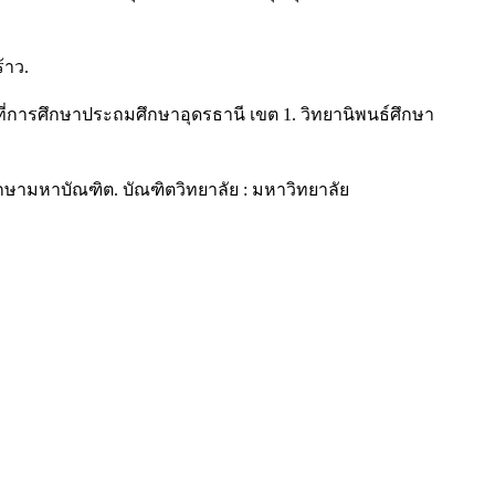
้าว.
ที่การศึกษาประถมศึกษาอุดรธานี เขต 1. วิทยานิพนธ์ศึกษา
ษามหาบัณฑิต. บัณฑิตวิทยาลัย : มหาวิทยาลัย