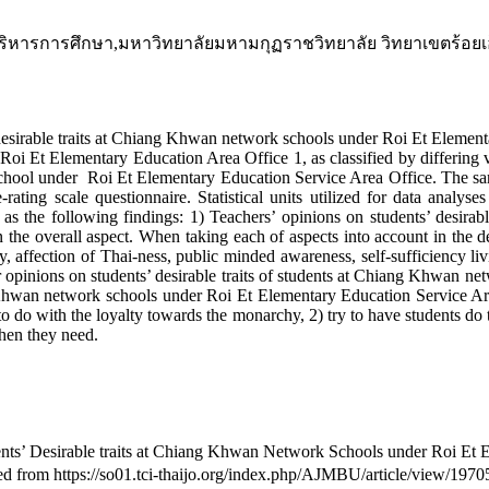
หารการศึกษา,มหาวิทยาลัยมหามกุฏราชวิทยาลัย วิทยาเขตร้อยเ
ble traits at Chiang Khwan network schools under Roi Et Elementary 
Roi Et Elementary Education Area Office 1, as classified by differing 
rk school under Roi Et Elementary Education Service Area Office. The sa
ating scale questionnaire. Statistical units utilized for data analys
 the following findings: 1) Teachers’ opinions on students’ desira
 the overall aspect. When taking each of aspects into account in the de
 affection of Thai-ness, public minded awareness, self-sufficiency livin
eir opinions on students’ desirable traits of students at Chiang Khwan 
 Khwan network schools under Roi Et Elementary Education Service Area
ng to do with the loyalty towards the monarchy, 2) try to have students 
when they need.
ents’ Desirable traits at Chiang Khwan Network Schools under Roi Et 
ved from https://so01.tci-thaijo.org/index.php/AJMBU/article/view/1970