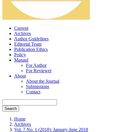
Current
Archives
Author Guidelines
Editorial Team
Publication Ethics
Policy
Manaul
For Author
For Reviewer
About
About the Journal
Submissions
Contact
Search
Home
Archives
Vol. 7 No. 1 (2018): January-June 2018