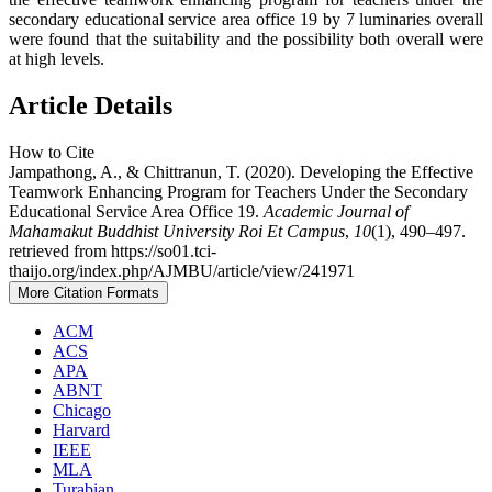
secondary educational service area office 19 by 7 luminaries overall
were found that the suitability and the possibility both overall were
at high levels.
Article Details
How to Cite
Jampathong, A., & Chittranun, T. (2020). Developing the Effective
Teamwork Enhancing Program for Teachers Under the Secondary
Educational Service Area Office 19.
Academic Journal of
Mahamakut Buddhist University Roi Et Campus
,
10
(1), 490–497.
retrieved from https://so01.tci-
thaijo.org/index.php/AJMBU/article/view/241971
More Citation Formats
ACM
ACS
APA
ABNT
Chicago
Harvard
IEEE
MLA
Turabian