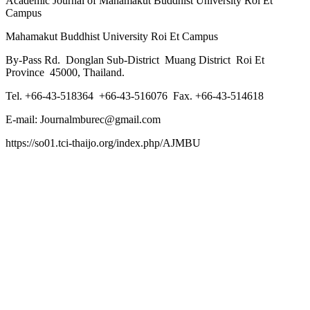
Academic Journal of Mahamakut Buddhist University Roi Et
Campus
Mahamakut Buddhist University Roi Et Campus
By-Pass Rd. Donglan Sub-District Muang District Roi Et
Province 45000, Thailand.
Tel. +66-43-518364 +66-43-516076 Fax. +66-43-514618
E-mail: Journalmburec@gmail.com
https://so01.tci-thaijo.org/index.php/AJMBU