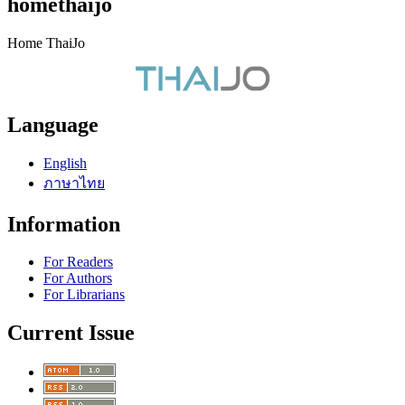
homethaijo
Home ThaiJo
Language
English
ภาษาไทย
Information
For Readers
For Authors
For Librarians
Current Issue