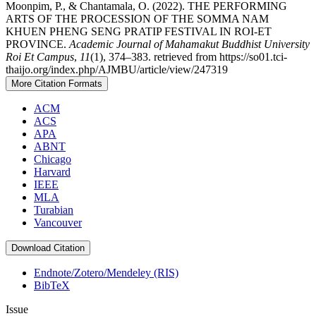
Moonpim, P., & Chantamala, O. (2022). THE PERFORMING
ARTS OF THE PROCESSION OF THE SOMMA NAM
KHUEN PHENG SENG PRATIP FESTIVAL IN ROI-ET
PROVINCE.
Academic Journal of Mahamakut Buddhist University
Roi Et Campus
,
11
(1), 374–383. retrieved from https://so01.tci-
thaijo.org/index.php/AJMBU/article/view/247319
More Citation Formats
ACM
ACS
APA
ABNT
Chicago
Harvard
IEEE
MLA
Turabian
Vancouver
Download Citation
Endnote/Zotero/Mendeley (RIS)
BibTeX
Issue