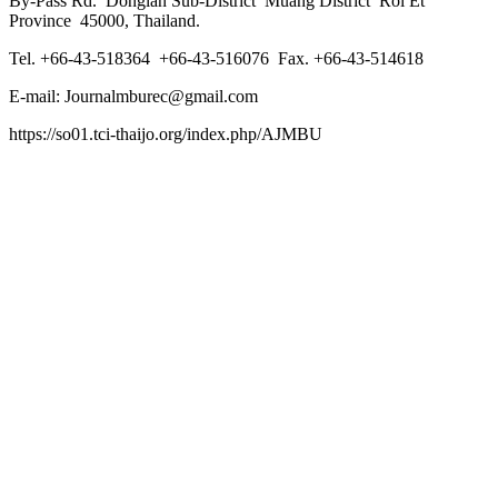
By-Pass Rd. Donglan Sub-District Muang District Roi Et
Province 45000, Thailand.
Tel. +66-43-518364 +66-43-516076 Fax. +66-43-514618
E-mail: Journalmburec@gmail.com
https://so01.tci-thaijo.org/index.php/AJMBU