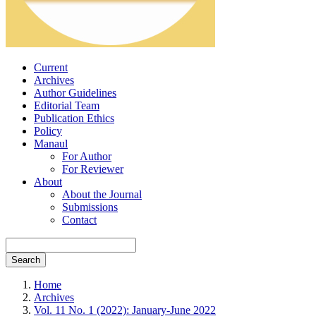
Current
Archives
Author Guidelines
Editorial Team
Publication Ethics
Policy
Manaul
For Author
For Reviewer
About
About the Journal
Submissions
Contact
Search
Home
Archives
Vol. 11 No. 1 (2022): January-June 2022