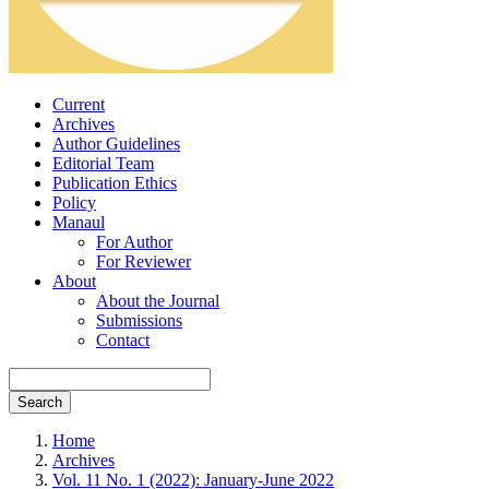
Current
Archives
Author Guidelines
Editorial Team
Publication Ethics
Policy
Manaul
For Author
For Reviewer
About
About the Journal
Submissions
Contact
Search
Home
Archives
Vol. 11 No. 1 (2022): January-June 2022