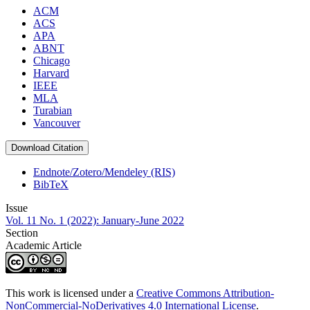
ACM
ACS
APA
ABNT
Chicago
Harvard
IEEE
MLA
Turabian
Vancouver
Download Citation
Endnote/Zotero/Mendeley (RIS)
BibTeX
Issue
Vol. 11 No. 1 (2022): January-June 2022
Section
Academic Article
This work is licensed under a
Creative Commons Attribution-
NonCommercial-NoDerivatives 4.0 International License
.