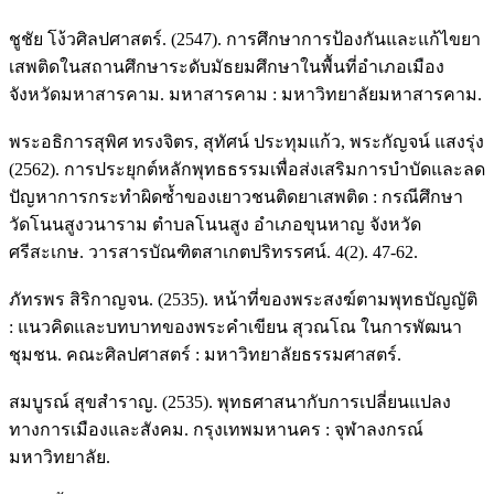
ชูชัย โง้วศิลปศาสตร์. (2547). การศึกษาการป้องกันและแก้ไขยา
เสพติดในสถานศึกษาระดับมัธยมศึกษาในพื้นที่อำเภอเมือง
จังหวัดมหาสารคาม. มหาสารคาม : มหาวิทยาลัยมหาสารคาม.
พระอธิการสุพิศ ทรงจิตร, สุทัศน์ ประทุมแก้ว, พระกัญจน์ แสงรุ่ง
(2562). การประยุกต์หลักพุทธธรรมเพื่อส่งเสริมการบำบัดและลด
ปัญหาการกระทำผิดซ้ำของเยาวชนติดยาเสพติด : กรณีศึกษา
วัดโนนสูงวนาราม ตำบลโนนสูง อำเภอขุนหาญ จังหวัด
ศรีสะเกษ. วารสารบัณฑิตสาเกตปริทรรศน์. 4(2). 47-62.
ภัทรพร สิริกาญจน. (2535). หน้าที่ของพระสงฆ์ตามพุทธบัญญัติ
: แนวคิดและบทบาทของพระคำเขียน สุวณโณ ในการพัฒนา
ชุมชน. คณะศิลปศาสตร์ : มหาวิทยาลัยธรรมศาสตร์.
สมบูรณ์ สุขสำราญ. (2535). พุทธศาสนากับการเปลี่ยนแปลง
ทางการเมืองและสังคม. กรุงเทพมหานคร : จุฬาลงกรณ์
มหาวิทยาลัย.