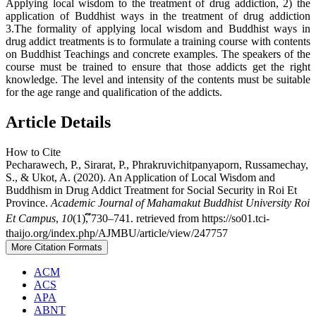
Applying local wisdom to the treatment of drug addiction, 2) the
application of Buddhist ways in the treatment of drug addiction
3.The formality of applying local wisdom and Buddhist ways in
drug addict treatments is to formulate a training course with contents
on Buddhist Teachings and concrete examples. The speakers of the
course must be trained to ensure that those addicts get the right
knowledge. The level and intensity of the contents must be suitable
for the age range and qualification of the addicts.
Article Details
How to Cite
Pecharawech, P., Sirarat, P., Phrakruvichitpanyaporn, Russamechay,
S., & Ukot, A. (2020). An Application of Local Wisdom and
Buddhism in Drug Addict Treatment for Social Security in Roi Et
Province.
Academic Journal of Mahamakut Buddhist University Roi
Et Campus
,
10
(1), ึ730–741. retrieved from https://so01.tci-
thaijo.org/index.php/AJMBU/article/view/247757
More Citation Formats
ACM
ACS
APA
ABNT