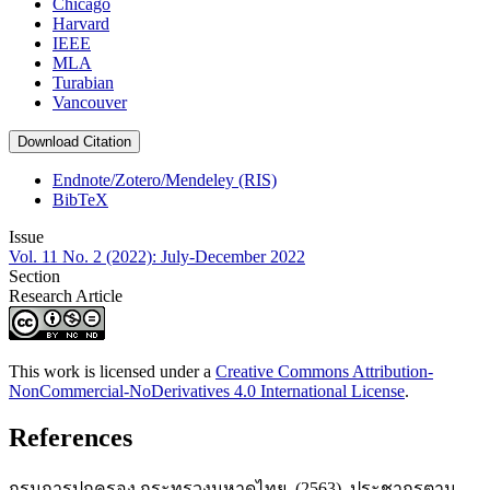
Chicago
Harvard
IEEE
MLA
Turabian
Vancouver
Download Citation
Endnote/Zotero/Mendeley (RIS)
BibTeX
Issue
Vol. 11 No. 2 (2022): July-December 2022
Section
Research Article
This work is licensed under a
Creative Commons Attribution-
NonCommercial-NoDerivatives 4.0 International License
.
References
กรมการปกครอง กระทรวงมหาดไทย. (2563). ประชากรตาม