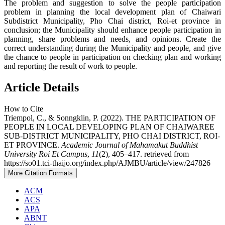
The problem and suggestion to solve the people participation
problem in planning the local development plan of Chaiwari
Subdistrict Municipality, Pho Chai district, Roi-et province in
conclusion; the Municipality should enhance people participation in
planning, share problems and needs, and opinions. Create the
correct understanding during the Municipality and people, and give
the chance to people in participation on checking plan and working
and reporting the result of work to people.
Article Details
How to Cite
Triempol, C., & Sonngklin, P. (2022). THE PARTICIPATION OF
PEOPLE IN LOCAL DEVELOPING PLAN OF CHAIWAREE
SUB-DISTRICT MUNICIPALITY, PHO CHAI DISTRICT, ROI-
ET PROVINCE.
Academic Journal of Mahamakut Buddhist
University Roi Et Campus
,
11
(2), 405–417. retrieved from
https://so01.tci-thaijo.org/index.php/AJMBU/article/view/247826
More Citation Formats
ACM
ACS
APA
ABNT