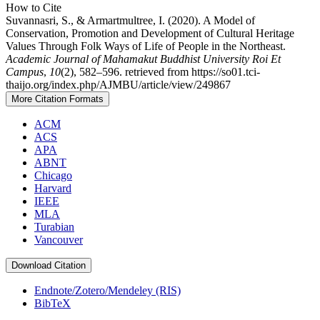
How to Cite
Suvannasri, S., & Armartmultree, I. (2020). A Model of
Conservation, Promotion and Development of Cultural Heritage
Values Through Folk Ways of Life of People in the Northeast.
Academic Journal of Mahamakut Buddhist University Roi Et
Campus
,
10
(2), 582–596. retrieved from https://so01.tci-
thaijo.org/index.php/AJMBU/article/view/249867
More Citation Formats
ACM
ACS
APA
ABNT
Chicago
Harvard
IEEE
MLA
Turabian
Vancouver
Download Citation
Endnote/Zotero/Mendeley (RIS)
BibTeX