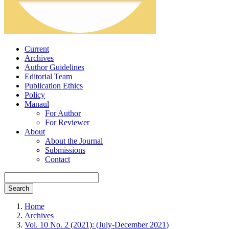
Current
Archives
Author Guidelines
Editorial Team
Publication Ethics
Policy
Manaul
For Author
For Reviewer
About
About the Journal
Submissions
Contact
Search
Home
Archives
Vol. 10 No. 2 (2021): (July-December 2021)