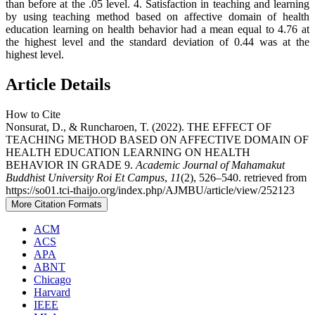
than before at the .05 level. 4. Satisfaction in teaching and learning
by using teaching method based on affective domain of health
education learning on health behavior had a mean equal to 4.76 at
the highest level and the standard deviation of 0.44 was at the
highest level.
Article Details
How to Cite
Nonsurat, D., & Runcharoen, T. (2022). THE EFFECT OF
TEACHING METHOD BASED ON AFFECTIVE DOMAIN OF
HEALTH EDUCATION LEARNING ON HEALTH
BEHAVIOR IN GRADE 9.
Academic Journal of Mahamakut
Buddhist University Roi Et Campus
,
11
(2), 526–540. retrieved from
https://so01.tci-thaijo.org/index.php/AJMBU/article/view/252123
More Citation Formats
ACM
ACS
APA
ABNT
Chicago
Harvard
IEEE