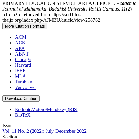
PRIMARY EDUCATION SERVICE AREA OFFICE 1.
Academic
Journal of Mahamakut Buddhist University Roi Et Campus
,
11
(2),
515–525. retrieved from https://so01.tci-
thaijo.org/index.php/AJMBU/article/view/258762
More Citation Formats
ACM
ACS
APA
ABNT
Chicago
Harvard
IEEE
MLA
Turabian
Vancouver
Download Citation
Endnote/Zotero/Mendeley (RIS)
BibTeX
Issue
Vol. 11 No. 2 (2022): July-December 2022
Section