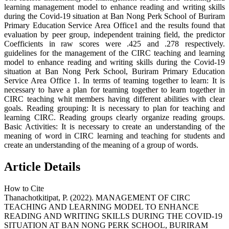
learning management model to enhance reading and writing skills
during the Covid-19 situation at Ban Nong Perk School of Buriram
Primary Education Service Area Office1 and the results found that
evaluation by peer group, independent training field, the predictor
Coefficients in raw scores were .425 and .278 respectively.
guidelines for the management of the CIRC teaching and learning
model to enhance reading and writing skills during the Covid-19
situation at Ban Nong Perk School, Buriram Primary Education
Service Area Office 1. In terms of teaming together to learn: It is
necessary to have a plan for teaming together to learn together in
CIRC teaching whit members having different abilities with clear
goals. Reading grouping: It is necessary to plan for teaching and
learning CIRC. Reading groups clearly organize reading groups.
Basic Activities: It is necessary to create an understanding of the
meaning of word in CIRC learning and teaching for students and
create an understanding of the meaning of a group of words.
Article Details
How to Cite
Thanachotkitipat, P. (2022). MANAGEMENT OF CIRC
TEACHING AND LEARNING MODEL TO ENHANCE
READING AND WRITING SKILLS DURING THE COVID-19
SITUATION AT BAN NONG PERK SCHOOL, BURIRAM