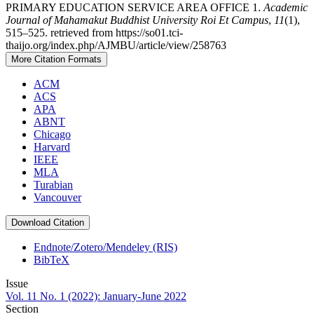
PRIMARY EDUCATION SERVICE AREA OFFICE 1.
Academic
Journal of Mahamakut Buddhist University Roi Et Campus
,
11
(1),
515–525. retrieved from https://so01.tci-
thaijo.org/index.php/AJMBU/article/view/258763
More Citation Formats
ACM
ACS
APA
ABNT
Chicago
Harvard
IEEE
MLA
Turabian
Vancouver
Download Citation
Endnote/Zotero/Mendeley (RIS)
BibTeX
Issue
Vol. 11 No. 1 (2022): January-June 2022
Section