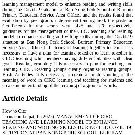
learning management model to enhance reading and writing skills
during the Covid-19 situation at Ban Nong Perk School of Buriram
Primary Education Service Area Office1 and the results found that
evaluation by peer group, independent training field, the predictor
Coefficients in raw scores were .425 and .278 respectively.
guidelines for the management of the CIRC teaching and learning
model to enhance reading and writing skills during the Covid-19
situation at Ban Nong Perk School, Buriram Primary Education
Service Area Office 1. In terms of teaming together to learn: It is
necessary to have a plan for teaming together to learn together in
CIRC teaching whit members having different abilities with clear
goals. Reading grouping: It is necessary to plan for teaching and
learning CIRC. Reading groups clearly organize reading groups.
Basic Activities: It is necessary to create an understanding of the
meaning of word in CIRC learning and teaching for students and
create an understanding of the meaning of a group of words.
Article Details
How to Cite
Thanachotkitipat, P. (2022). MANAGEMENT OF CIRC
TEACHING AND LEARNING MODEL TO ENHANCE
READING AND WRITING SKILLS DURING THE COVID-19
SITUATION AT BAN NONG PERK SCHOOL, BURIRAM