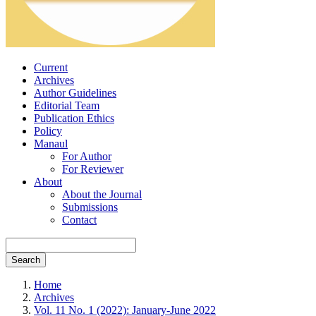
Current
Archives
Author Guidelines
Editorial Team
Publication Ethics
Policy
Manaul
For Author
For Reviewer
About
About the Journal
Submissions
Contact
Search
Home
Archives
Vol. 11 No. 1 (2022): January-June 2022