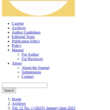
Current
Archives
Author Guidelines
Editorial Team
Publication Ethics
Policy
Manaul
For Author
For Reviewer
About
About the Journal
Submissions
Contact
Search
Home
Archives
Vol. 12 No. 1 (2023): January-June 2023