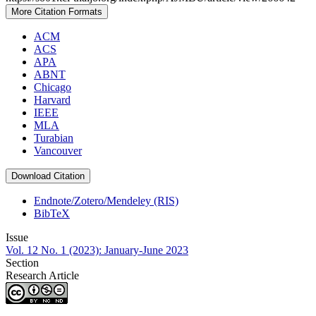
More Citation Formats
ACM
ACS
APA
ABNT
Chicago
Harvard
IEEE
MLA
Turabian
Vancouver
Download Citation
Endnote/Zotero/Mendeley (RIS)
BibTeX
Issue
Vol. 12 No. 1 (2023): January-June 2023
Section
Research Article