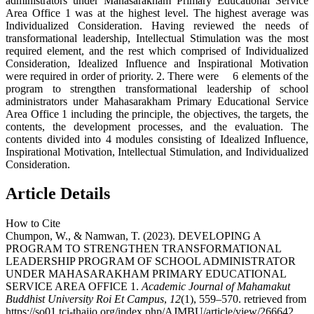
administrators under Mahasarakham Primary Educational Service
Area Office 1 was at the highest level. The highest average was
Individualized Consideration. Having reviewed the needs of
transformational leadership, Intellectual Stimulation was the most
required element, and the rest which comprised of Individualized
Consideration, Idealized Influence and Inspirational Motivation
were required in order of priority. 2. There were 6 elements of the
program to strengthen transformational leadership of school
administrators under Mahasarakham Primary Educational Service
Area Office 1 including the principle, the objectives, the targets, the
contents, the development processes, and the evaluation. The
contents divided into 4 modules consisting of Idealized Influence,
Inspirational Motivation, Intellectual Stimulation, and Individualized
Consideration.
Article Details
How to Cite
Chumpon, W., & Namwan, T. (2023). DEVELOPING A
PROGRAM TO STRENGTHEN TRANSFORMATIONAL
LEADERSHIP PROGRAM OF SCHOOL ADMINISTRATOR
UNDER MAHASARAKHAM PRIMARY EDUCATIONAL
SERVICE AREA OFFICE 1.
Academic Journal of Mahamakut
Buddhist University Roi Et Campus
,
12
(1), 559–570. retrieved from
https://so01.tci-thaijo.org/index.php/AJMBU/article/view/266642