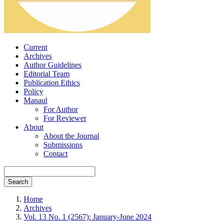
Current
Archives
Author Guidelines
Editorial Team
Publication Ethics
Policy
Manaul
For Author
For Reviewer
About
About the Journal
Submissions
Contact
Search
Home
Archives
Vol. 13 No. 1 (2567): January-June 2024