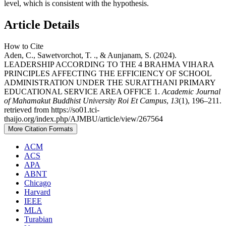
level, which is consistent with the hypothesis.
Article Details
How to Cite
Aden, C., Sawetvorchot, T. ., & Aunjanam, S. (2024).
LEADERSHIP ACCORDING TO THE 4 BRAHMA VIHARA
PRINCIPLES AFFECTING THE EFFICIENCY OF SCHOOL
ADMINISTRATION UNDER THE SURATTHANI PRIMARY
EDUCATIONAL SERVICE AREA OFFICE 1.
Academic Journal
of Mahamakut Buddhist University Roi Et Campus
,
13
(1), 196–211.
retrieved from https://so01.tci-
thaijo.org/index.php/AJMBU/article/view/267564
More Citation Formats
ACM
ACS
APA
ABNT
Chicago
Harvard
IEEE
MLA
Turabian