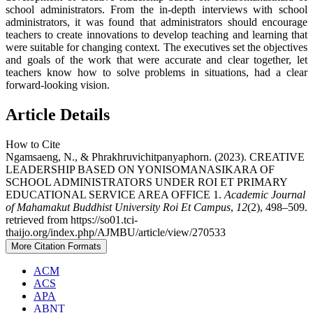
school administrators. From the in-depth interviews with school
administrators, it was found that administrators should encourage
teachers to create innovations to develop teaching and learning that
were suitable for changing context. The executives set the objectives
and goals of the work that were accurate and clear together, let
teachers know how to solve problems in situations, had a clear
forward-looking vision.
Article Details
How to Cite
Ngamsaeng, N., & Phrakhruvichitpanyaphorn. (2023). CREATIVE
LEADERSHIP BASED ON YONISOMANASIKARA OF
SCHOOL ADMINISTRATORS UNDER ROI ET PRIMARY
EDUCATIONAL SERVICE AREA OFFICE 1.
Academic Journal
of Mahamakut Buddhist University Roi Et Campus
,
12
(2), 498–509.
retrieved from https://so01.tci-
thaijo.org/index.php/AJMBU/article/view/270533
More Citation Formats
ACM
ACS
APA
ABNT