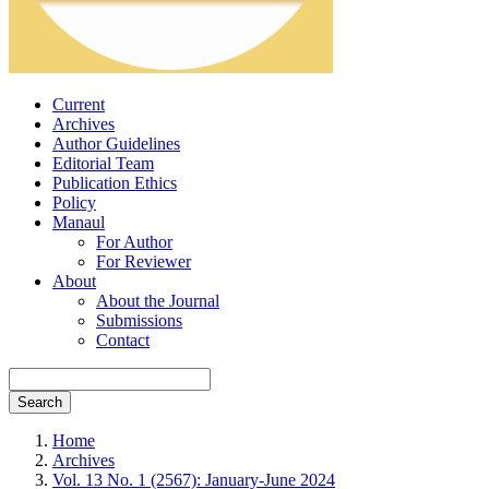
Current
Archives
Author Guidelines
Editorial Team
Publication Ethics
Policy
Manaul
For Author
For Reviewer
About
About the Journal
Submissions
Contact
Search
Home
Archives
Vol. 13 No. 1 (2567): January-June 2024