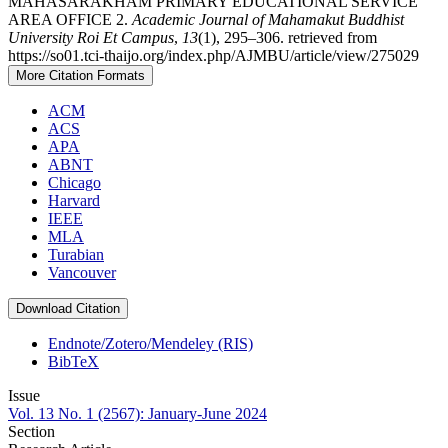
MAHASARAKHAM PRIMARY EDUCATIONAL SERVICE
AREA OFFICE 2.
Academic Journal of Mahamakut Buddhist
University Roi Et Campus
,
13
(1), 295–306. retrieved from
https://so01.tci-thaijo.org/index.php/AJMBU/article/view/275029
More Citation Formats
ACM
ACS
APA
ABNT
Chicago
Harvard
IEEE
MLA
Turabian
Vancouver
Download Citation
Endnote/Zotero/Mendeley (RIS)
BibTeX
Issue
Vol. 13 No. 1 (2567): January-June 2024
Section