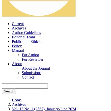
Current
Archives
Author Guidelines
Editorial Team
Publication Ethics
Policy
Manaul
For Author
For Reviewer
About
About the Journal
Submissions
Contact
Search
Home
Archives
Vol. 13 No. 1 (2567): January-June 2024