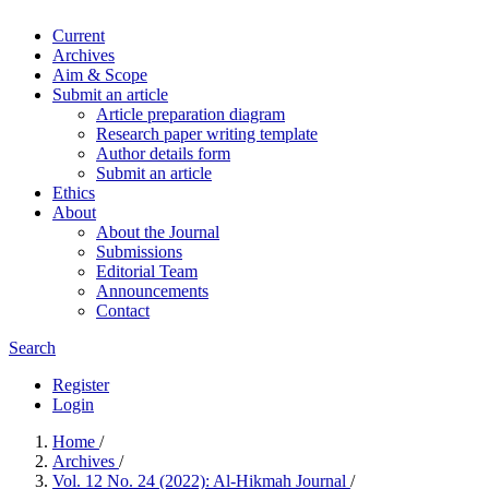
Current
Archives
Aim & Scope
Submit an article
Article preparation diagram
Research paper writing template
Author details form
Submit an article
Ethics
About
About the Journal
Submissions
Editorial Team
Announcements
Contact
Search
Register
Login
Home
/
Archives
/
Vol. 12 No. 24 (2022): Al-Hikmah Journal
/