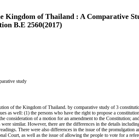
e Kingdom of Thailand : A Comparative Stud
ution B.E 2560(2017)
arative study
ution of the Kingdom of Thailand. by comparative study of 3 constitut
s as well: (1) the persons who have the right to propose a constitution
e consideration of a motion for an amendment to the Constitution; and 
 were similar. However, there are the differences in the details includ
rd readings. There were also differences in the issue of the promulgation
onal Court, as well as the issue of allowing the people to vote for a ref