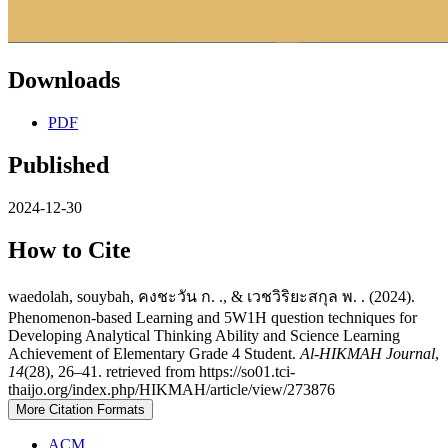
Downloads
PDF
Published
2024-12-30
How to Cite
waedolah, souybah, คงชะวัน ก. ., & เวชวิริยะสกุล พ. . (2024).
Phenomenon-based Learning and 5W1H question techniques for
Developing Analytical Thinking Ability and Science Learning
Achievement of Elementary Grade 4 Student.
Al-HIKMAH Journal
,
14
(28), 26–41. retrieved from https://so01.tci-
thaijo.org/index.php/HIKMAH/article/view/273876
More Citation Formats
ACM