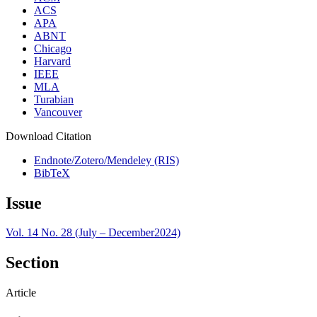
ACS
APA
ABNT
Chicago
Harvard
IEEE
MLA
Turabian
Vancouver
Download Citation
Endnote/Zotero/Mendeley (RIS)
BibTeX
Issue
Vol. 14 No. 28 (July – December2024)
Section
Article