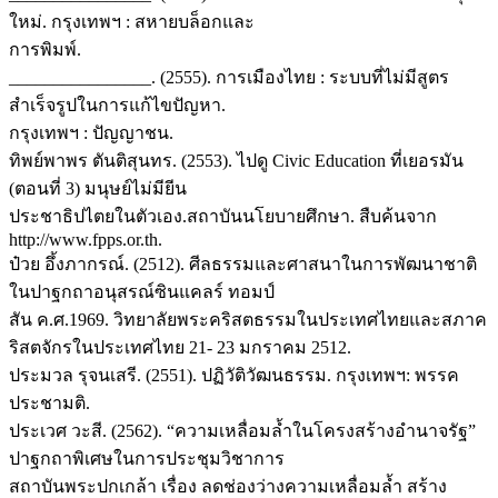
ใหม่. กรุงเทพฯ : สหายบล็อกและ
การพิมพ์.
________________. (2555). การเมืองไทย : ระบบที่ไม่มีสูตร
สำเร็จรูปในการแก้ไขปัญหา.
กรุงเทพฯ : ปัญญาชน.
ทิพย์พาพร ตันติสุนทร. (2553). ไปดู Civic Education ที่เยอรมัน
(ตอนที่ 3) มนุษย์ไม่มียีน
ประชาธิปไตยในตัวเอง.สถาบันนโยบายศึกษา. สืบค้นจาก
http://www.fpps.or.th.
ป๋วย อึ้งภากรณ์. (2512). ศีลธรรมและศาสนาในการพัฒนาชาติ
ในปาฐกถาอนุสรณ์ซินแคลร์ ทอมป์
สัน ค.ศ.1969. วิทยาลัยพระคริสตธรรมในประเทศไทยและสภาค
ริสตจักรในประเทศไทย 21- 23 มกราคม 2512.
ประมวล รุจนเสรี. (2551). ปฏิวัติวัฒนธรรม. กรุงเทพฯ: พรรค
ประชามติ.
ประเวศ วะสี. (2562). “ความเหลื่อมล้ำในโครงสร้างอำนาจรัฐ”
ปาฐกถาพิเศษในการประชุมวิชาการ
สถาบันพระปกเกล้า เรื่อง ลดช่องว่างความเหลื่อมล้ำ สร้าง