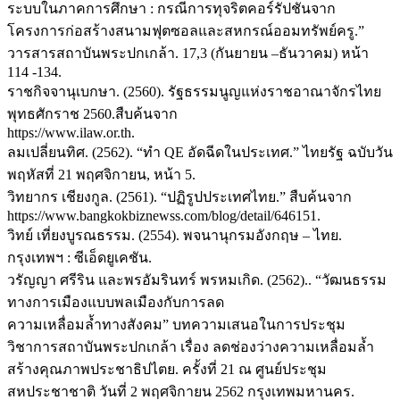
ระบบในภาคการศึกษา : กรณีการทุจริตคอร์รัปชันจาก
โครงการก่อสร้างสนามฟุตซอลและสหกรณ์ออมทรัพย์ครู.”
วารสารสถาบันพระปกเกล้า. 17,3 (กันยายน –ธันวาคม) หน้า
114 -134.
ราชกิจจานุเบกษา. (2560). รัฐธรรมนูญแห่งราชอาณาจักรไทย
พุทธศักราช 2560.สืบค้นจาก
https://www.ilaw.or.th.
ลมเปลี่ยนทิศ. (2562). “ทำ QE อัดฉีดในประเทศ.” ไทยรัฐ ฉบับวัน
พฤหัสที่ 21 พฤศจิกายน, หน้า 5.
วิทยากร เชียงกูล. (2561). “ปฏิรูปประเทศไทย.” สืบค้นจาก
https://www.bangkokbiznewss.com/blog/detail/646151.
วิทย์ เที่ยงบูรณธรรม. (2554). พจนานุกรมอังกฤษ – ไทย.
กรุงเทพฯ : ซีเอ็ดยูเคชัน.
วรัญญา ศรีริน และพรอัมรินทร์ พรหมเกิด. (2562).. “วัฒนธรรม
ทางการเมืองแบบพลเมืองกับการลด
ความเหลื่อมล้ำทางสังคม” บทความเสนอในการประชุม
วิชาการสถาบันพระปกเกล้า เรื่อง ลดช่องว่างความเหลื่อมล้ำ
สร้างคุณภาพประชาธิปไตย. ครั้งที่ 21 ณ ศูนย์ประชุม
สหประชาชาติ วันที่ 2 พฤศจิกายน 2562 กรุงเทพมหานคร.