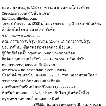
กมล กมลตระกูล. (2563). “ความยากจนทางโครงสร้าง
(Structure Poverty)”. สืบค้นจาก
http://sociallistthai.com.
ไกรยส ภัทราวาท. (2561). ไทยจะลงจาก top 3 ประเทศที่เหลื่อม
ล้ำที่สุดในโลกได้อย่างไร?. สืบค้น
จาก http://www.eef.or.th.
คณะกรรมการปฏิรูป (คปร.). (2554). แนวทางการปฏิรูป
ประเทศไทย: ข้อเสนอต่อพรรคการเมืองและ
ผู้มีสิทธิ์เลือกตั้ง.กรุงเทพฯ: หจก.บางกอกบล็อก.
จิตติมา กุลประเสริฐรัตน์. (2561). “ความเหลื่อมล้ำใน
กระบวนการยุติธรรม”.สืบค้นจาก
https://www.thaipost.net/main/detail/19896.
ชัยอนันต์ สมุทวณิชและคณะ. (2553). “วัฒนธรรมพลเมือง.”
วารสารสถาบันวัฒนธรรมและศิลปะ
มหาวิทยาลัยศรีนครินทรวิโรฒ,11,(2)(22).7 - 10.
ทินพันธุ์ นาคะตะ. (2543). ประชาธิปไตย.(พิมพ์ครั้งที่ 2)
กรุงเทพฯ : สหายบล็อกและการพิมพ์.
________________. (2546). วัฒนธรรมทางการเมืองของคนรุ่น