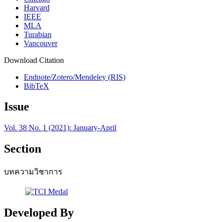
Harvard
IEEE
MLA
Turabian
Vancouver
Download Citation
Endnote/Zotero/Mendeley (RIS)
BibTeX
Issue
Vol. 38 No. 1 (2021): January-April
Section
บทความวิชาการ
Developed By